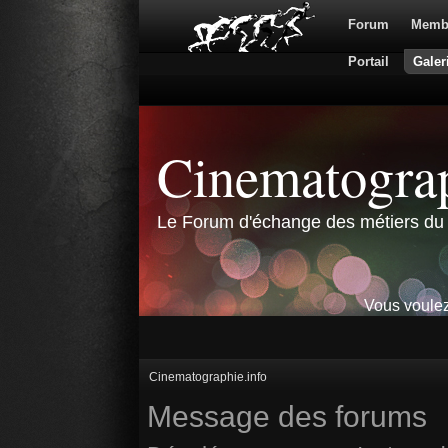
Forum
Memb
Portail
Galer
Cinematograp
Le Forum d'échange des métiers du 
Vous voulez
Cinematographie.info
Message des forums