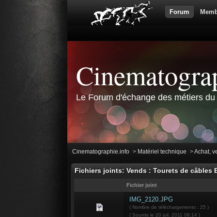
Forum
Memb
Cinematograp
Le Forum d'échange des métiers du 
Cinematographie.info
>
Matériel technique
>
Achat, v
Fichiers joints: Vends : Tourets de câbles
Fichier joint
IMG_2120.JPG
( Nombre de téléchargements : 25 )
( Soumis le 20 juil. 2011 08:14 )