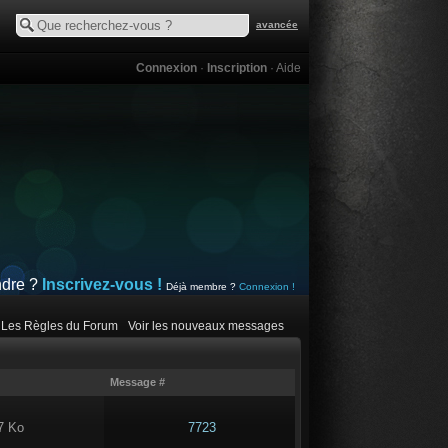
avancée
Connexion
·
Inscription
·
Aide
ndre ?
Inscrivez-vous !
Déjà membre ?
Connexion !
Les Règles du Forum
Voir les nouveaux messages
Message #
7 Ko
7723