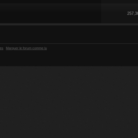
257,3
ies
Marquer le forum comme lu