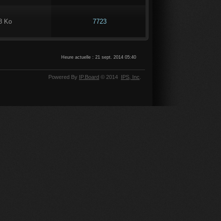
8 Ko
7723
Heure actuelle : 21 sept. 2014 05:40
Powered By
IP.Board
© 2014
IPS,
Inc
.