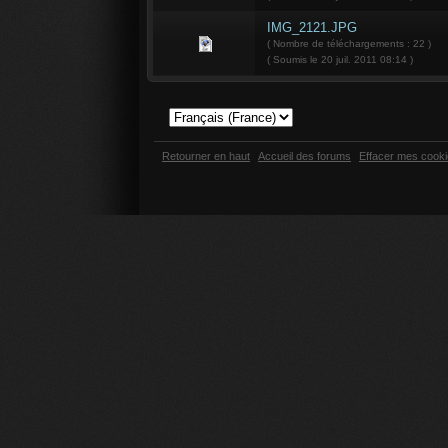
IMG_2121.JPG
( Nombre de téléchargements : 22 )
( Soumis le 20 juil. 2011 08:14 )
Retourner en haut
Accueil des forums
Effacer mes cook