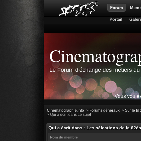
Forum
Memb
Portail
Galer
Cinematograp
Le Forum d'échange des métiers du 
Vous voulez
Cinematographie.info
>
Forums généraux
>
Sur le fil
>
Qui a écrit dans ce sujet
Qui a écrit dans : Les sélections de la 62è
Nom du membre