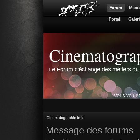
Forum
Memb
Portail
Galer
Cinematograp
Le Forum d'échange des métiers du 
Vous voulez
Cinematographie.info
Message des forums