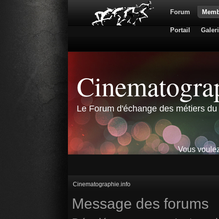
Forum
Memb
Portail
Galer
Cinematograp
Le Forum d'échange des métiers du 
Vous voulez
Cinematographie.info
Message des forums