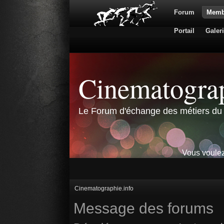
Forum
Memb
Portail
Galer
Cinematograp
Le Forum d'échange des métiers du 
Vous voulez
Cinematographie.info
Message des forums