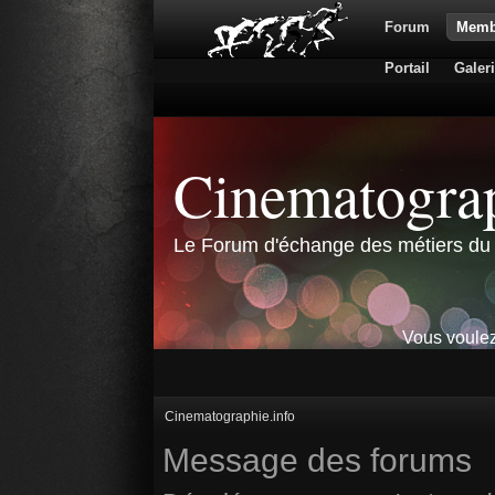
Forum
Memb
Portail
Galer
Cinematograp
Le Forum d'échange des métiers du 
Vous voulez
Cinematographie.info
Message des forums