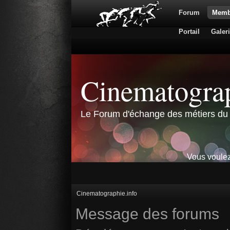
Forum
Memb
Portail
Galer
Cinematograp
Le Forum d'échange des métiers du 
Vous voulez
Cinematographie.info
Message des forums