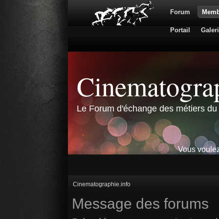
Forum
Memb
Portail
Galer
Cinematograp
Le Forum d'échange des métiers du 
Vous voulez
Cinematographie.info
Message des forums