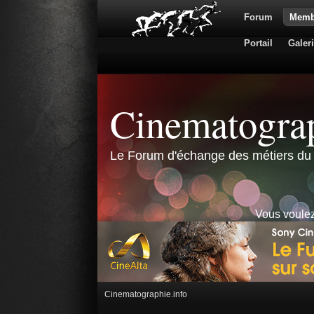
Forum
Memb
Portail
Galer
Cinematograp
Le Forum d'échange des métiers du 
Vous voulez
Cinematographie.info