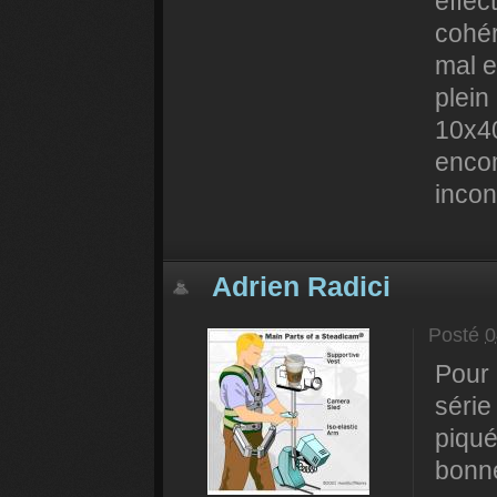
effec
cohér
mal e
plein
10x40
encom
incon
Adrien Radici
Posté
0
Pour 
série
piqué
bonne