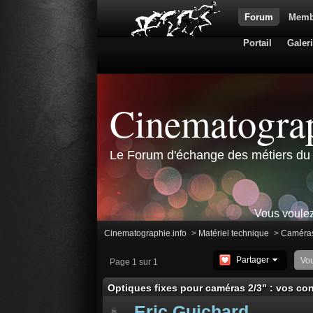
Forum
Memb
Portail
Galer
Cinematograp
Le Forum d'échange des métiers du 
Vous voulez
Cinematographie.info
>
Matériel technique
>
Caméra
Partager
Vo
Page 1 sur 1
Optiques fixes pour caméras 2/3" : vos con
Eric Guichard