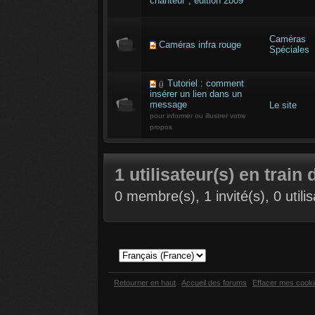
chanteur", édition 2009
Caméras
Caméras infra rouge
Spéciales
Tutoriel : comment
insérer un lien dans un
message
Le site
pour informer ou illustrer votre
propos
1 utilisateur(s) en train 
0 membre(s), 1 invité(s), 0 util
Retourner en haut
Accueil des forums
Effacer mes cook