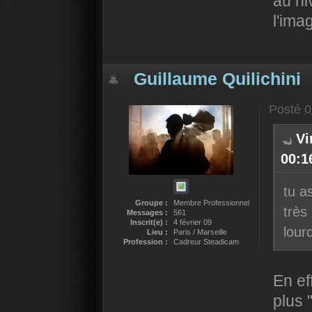
au ni
l'ima
Guillaume Quilichini
Posté
0
Vi
00:16
tu a
Groupe :
Membre Professionnel
très
Messages :
561
Inscrit(e) :
4 février 09
lour
Lieu :
Paris / Marseille
Profession :
Cadreur Steadicam
En ef
plus 