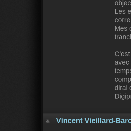
objec
Les e
corre
Mes o
tranc
C'est
avec 
temps
compl
dirai
Digip
Vincent Vieillard-Bar