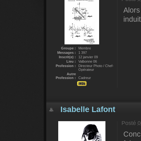
Alors 
induit
Groupe :
Membre
Messages :
1 397
Inscrit(e) :
12 janvier 09
Lieu :
Valbonne 06
Profession :
Directeur Photo / Chef-
Opérateur
Autre
Profession :
Cadreur
Isabelle Lafont
Posté
0
Conce