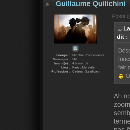
Guillaume Quilichini
Posté
0
La
dit :
Déso
Groupe :
Membre Professionnel
fonc
Messages :
561
Inscrit(e) :
4 février 09
fait
Lieu :
Paris / Marseille
Profession :
Cadreur Steadicam
Ou
Ah no
zoom 
semb
terme
pas j