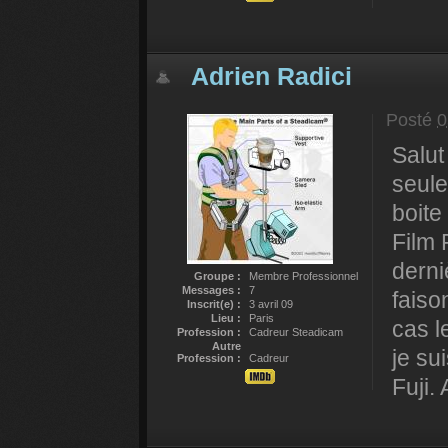
Adrien Radici
Posté
0
Salut
seule
boite
Film 
derni
Groupe :
Membre Professionnel
Messages :
7
faiso
Inscrit(e) :
3 avril 09
Lieu :
Paris
cas l
Profession :
Cadreur Steadicam
Autre
je su
Profession :
Cadreur
Fuji.