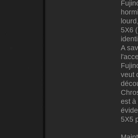
Fujino
hormi
lourd
5X6 (
ident
A sav
l'acc
Fujin
veut 
décou
Chros
est à
évide
5X5 p
Maint