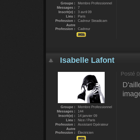
Groupe :
Membre Professionnel
Messages :
7
Inscrit(e) :
3 avril 09
Lieu :
Paris
Profession :
Cadreur Steadicam
Autre
Profession :
Cadreur
Isabelle Lafont
Posté
0
D'ail
image
Groupe :
Membre Professionnel
Messages :
144
Inscrit(e) :
14 janvier 09
Lieu :
Nice / Paris
Profession :
Assistant Opérateur
Autre
Profession :
Électricien