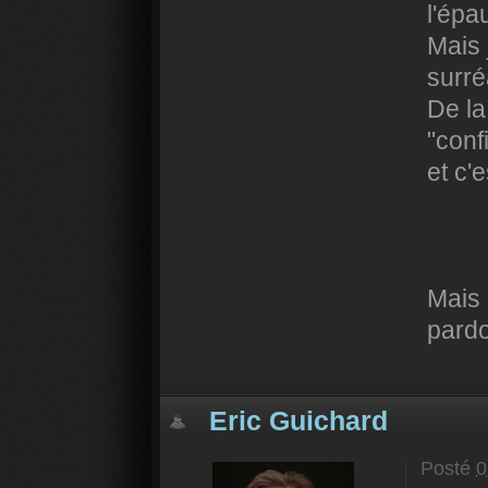
l'épa
Mais j
surré
De la
"conf
et c'
Mais 
pardo
Eric Guichard
Posté
0