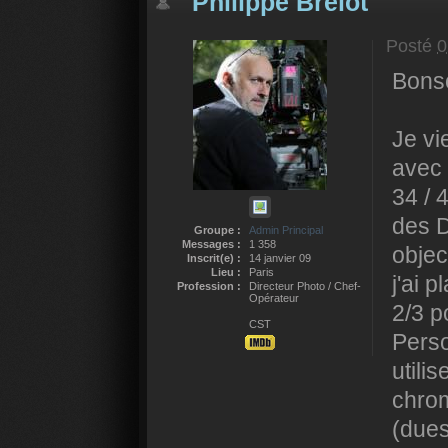
Philippe Brelot
Posté
0
Bonso
Je vi
avec 
34 / 
des D
Groupe :
Admin Principal
Messages :
1 358
objec
Inscrit(e) :
14 janvier 09
Lieu :
Paris
j'ai 
Profession :
Directeur Photo / Chef-
Opérateur
2/3 p
CST
Perso
utili
chrom
(dues