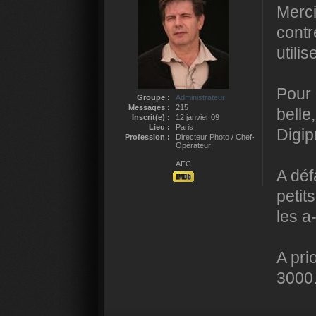
Merci
contr
utilis
Pour l
Groupe :
Administrateur
Messages :
215
belle
Inscrit(e) :
12 janvier 09
Lieu :
Paris
Digip
Profession :
Directeur Photo / Chef-
Opérateur
AFC
A déf
petit
les a-
A pri
3000