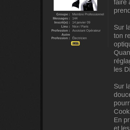
faire
prend
Groupe :
Membre Professionnel
Messages :
144
Inscrit(e) :
14 janvier 09
Sur l
Lieu :
Nice / Paris
Profession :
Assistant Opérateur
ton r
Autre
Profession :
Électricien
optiq
Quant
régla
les D
Sur l
douce
pourr
Cooke
En pr
et le