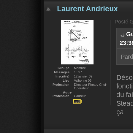
Laurent Andrieux
Posté
0
Gu
23:38
Pard
Groupe :
Membre
Messages :
1 397
Désol
Inscrit(e) :
12 janvier 09
Lieu :
Valbonne 06
fonct
Profession :
Directeur Photo / Chef-
Opérateur
Autre
du fa
Profession :
Cadreur
Stead
ça...