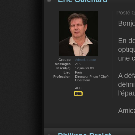
Posté
0
Bonjo
En de
optiq
une c
Groupe :
Administrateur
Messages :
215
Inscrit(e) :
12 janvier 09
Lieu :
Paris
A déf
Profession :
Directeur Photo / Chef-
Opérateur
défin
AFC
l'épa
Amic