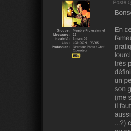
Posté
0
Bonso
En ce
Groupe :
Membre Professionnel
Messages :
13
fameu
Inscrit(e) :
3 mars 09
Lieu :
LONDON - PARIS
prati
Profession :
Directeur Photo / Chef-
Opérateur
lourd
très 
défin
un pe
son g
(me s
Il fa
aussi
...?)