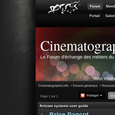
Forum
Memb
Portail
Galer
Cinematograp
Le Forum d'échange des métiers du 
Vous voulez
Cinematographie.info
>
Forums généraux
>
Ressour
Partager
Vo
Page 1 sur 1
Arricam systems user guide
Brice Pancot