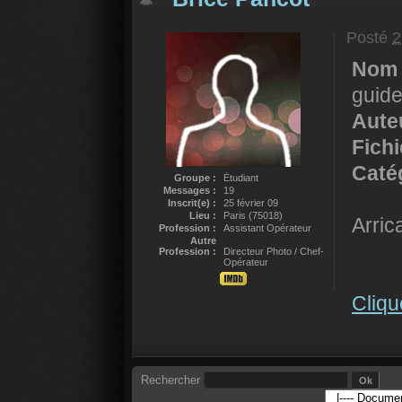
Posté
2
Nom 
guid
Auteu
Fich
Catég
Groupe :
Étudiant
Messages :
19
Inscrit(e) :
25 février 09
Lieu :
Paris (75018)
Arric
Profession :
Assistant Opérateur
Autre
Profession :
Directeur Photo / Chef-
Opérateur
Cliqu
Rechercher