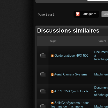
Partager
Vo
Page 1 sur 1
Discussions similaires
Sujet
Forum
Documen
Guide pratique HPX 500
à
télécharg
Aerial Camera Systems
Machineri
Documen
ARRI 535B Quick Guide
à
télécharg
SolidGripSystems : pour
les fans de machinerie
Machineri