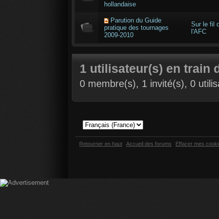
hollandaise
Parution du Guide
Sur le fil 
pratique des tournages
l'AFC
2009-2010
1 utilisateur(s) en train 
0 membre(s), 1 invité(s), 0 util
Retourner en haut
Accueil des forums
Effacer mes cook