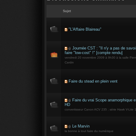
Sujet
"L'Affaire Blaireau"
Journée CST : "Il n'y a pas de savoi
faire "low-cost" !" [compte rendu]
vendredi 20 novembre 2009 à 9h30 à la salle Pier
Cardin
Faire du stead en plein vent
Faire du vrai Scope anamorphique e
HD
convertisseur Canon ACV 235 ; série Hawk V-Lite 
Le Marvin
la bonne à tout faire du numérique