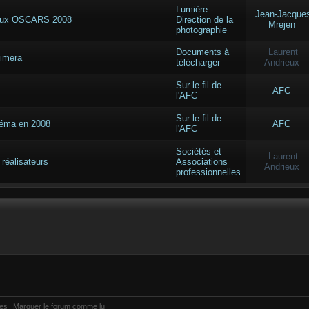
Lumière -
Jean-Jacque
e aux OSCARS 2008
Direction de la
Mrejen
photographie
Documents à
Laurent
himera
télécharger
Andrieux
Sur le fil de
AFC
l'AFC
Sur le fil de
inéma en 2008
AFC
l'AFC
Sociétés et
Laurent
 réalisateurs
Associations
Andrieux
professionnelles
ies
Marquer le forum comme lu