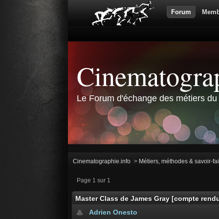
Forum
Memb
Cinematograp
Le Forum d'échange des métiers du 
Cinematographie.info
>
Métiers, méthodes & savoir-fa
Page 1 sur 1
Master Class de James Gray [compte rend
Adrien Onesto