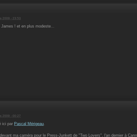
s 2009 - 23:53
 James ! et en plus modeste...
s 2009 - 00:27
é ici par
Pascal Mérigeau
.
u devant ma caméra pour le Press-Junkett de "Two Lovers", l'an dernier à Canne