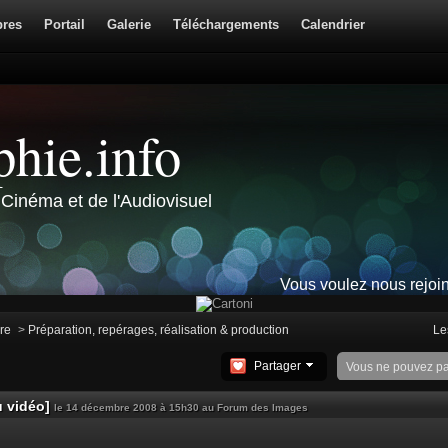
res
Portail
Galerie
Téléchargements
Calendrier
hie.info
Cinéma et de l'Audiovisuel
Vous voulez nous rejoi
ire
>
Préparation, repérages, réalisation & production
Le
Partager
Vous ne pouvez p
u vidéo]
le 14 décembre 2008 à 15h30 au Forum des Images