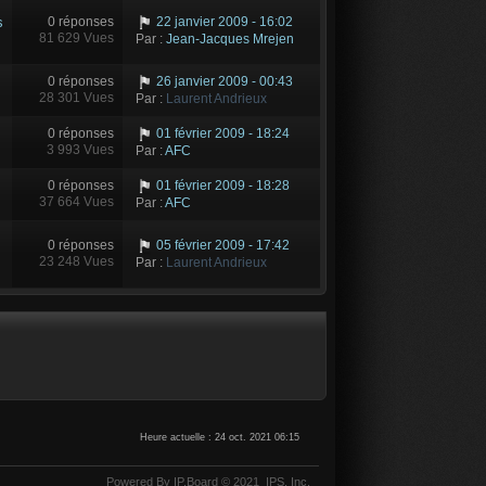
s
0 réponses
22 janvier 2009 - 16:02
81 629 Vues
Par :
Jean-Jacques Mrejen
0 réponses
26 janvier 2009 - 00:43
28 301 Vues
Par :
Laurent Andrieux
0 réponses
01 février 2009 - 18:24
3 993 Vues
Par :
AFC
0 réponses
01 février 2009 - 18:28
37 664 Vues
Par :
AFC
0 réponses
05 février 2009 - 17:42
23 248 Vues
Par :
Laurent Andrieux
Heure actuelle : 24 oct. 2021 06:15
Powered By
IP.Board
© 2021
IPS,
Inc
.