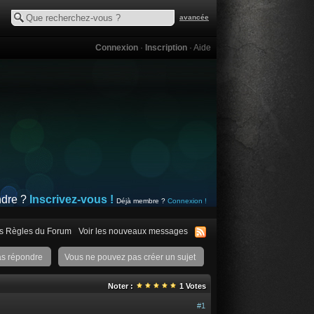
avancée
Connexion
·
Inscription
·
Aide
ndre ?
Inscrivez-vous !
Déjà membre ?
Connexion !
s Règles du Forum
Voir les nouveaux messages
as répondre
Vous ne pouvez pas créer un sujet
Noter :
1
Votes
#1