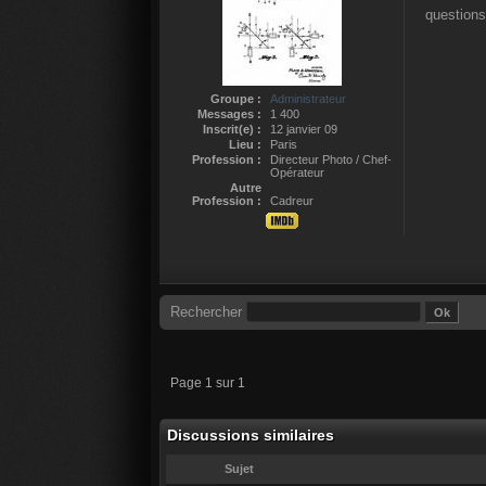
questions
Groupe :
Administrateur
Messages :
1 400
Inscrit(e) :
12 janvier 09
Lieu :
Paris
Profession :
Directeur Photo / Chef-
Opérateur
Autre
Profession :
Cadreur
Rechercher
Page 1 sur 1
Discussions similaires
Sujet