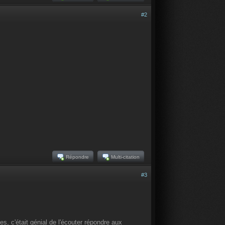
#2
Répondre
Multi-citation
#3
s, c'était génial de l'écouter répondre aux