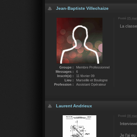
Jean-Baptiste Villechaize
Posté
05 mar
La classe
Groupe :
Membre Professionnel
Messages :
6
Inscrit(e) :
11 février 09
Lieu :
Marseille et Boulogne
Profession :
Assistant Opérateur
Laurent Andrieux
Posté
06 mar
Interview
Je l'ai e