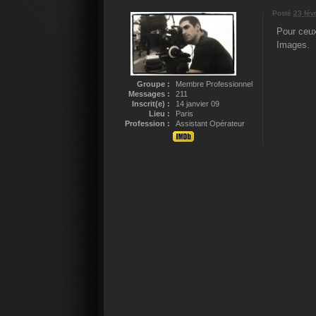
Posté
23 févr
Pour ceux
Images.
Groupe :
Membre Professionnel
Messages :
211
Inscrit(e) :
14 janvier 09
Lieu :
Paris
Profession :
Assistant Opérateur