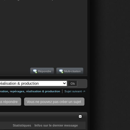
Répondre
Multi-citation
ration, repérages, réalisation & production
Sujet suivant ->
as répondre
Vous ne pouvez pas créer un sujet
Statistiques
Infos sur le dernier message