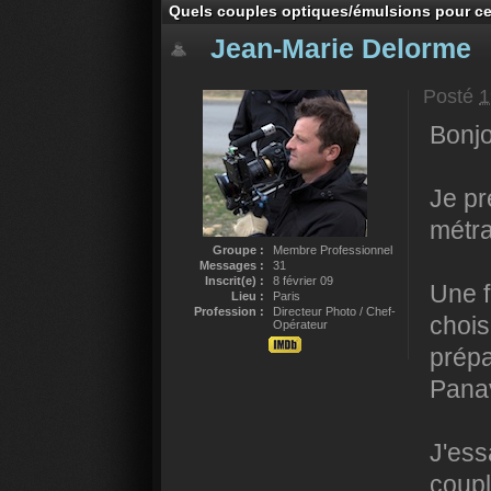
Quels couples optiques/émulsions pour ce
Jean-Marie Delorme
Posté
1
Bonjo
Je pr
métr
Groupe :
Membre Professionnel
Messages :
31
Inscrit(e) :
8 février 09
Une f
Lieu :
Paris
Profession :
Directeur Photo / Chef-
chois
Opérateur
prépa
Panav
J'ess
coupl