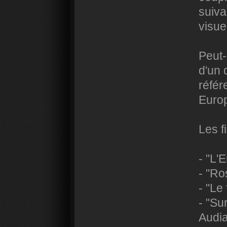
suiva
visue
Peut-
d'un 
référ
Euro
Les f
- "L'
- "Ro
- "Le
- "Su
Audia