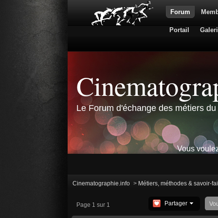
Forum
Memb
Portail
Galer
Cinematograp
Le Forum d'échange des métiers du 
Vous voulez
Cinematographie.info
>
Métiers, méthodes & savoir-fa
Partager
Vo
Page 1 sur 1