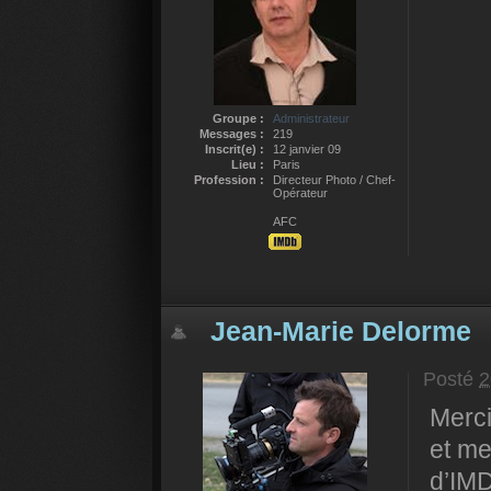
Groupe :
Administrateur
Messages :
219
Inscrit(e) :
12 janvier 09
Lieu :
Paris
Profession :
Directeur Photo / Chef-
Opérateur
AFC
Jean-Marie Delorme
Posté
2
Merc
et me
d’IMD