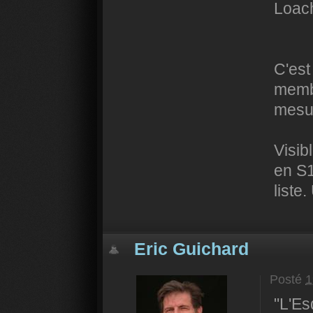
Loac
C'est
membr
mesu
Visib
en S1
liste
Eric Guichard
Posté
1
"L'Es