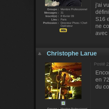
j'ai v
Groupe :
Membre Professionnel
défin
Messages :
31
Inscrit(e) :
8 février 09
S16 e
Lieu :
Paris
Profession :
Directeur Photo / Chef-
ne co
Opérateur
avec 
Christophe Larue
Posté
2
Encor
en 7
du co
Groupe :
Membre Professionnel