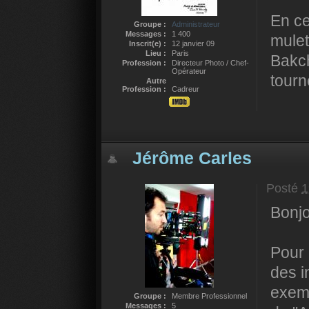
En ce
Groupe :
Administrateur
Messages :
1 400
mulet
Inscrit(e) :
12 janvier 09
Lieu :
Paris
Bakch
Profession :
Directeur Photo / Chef-
Opérateur
tourn
Autre
Profession :
Cadreur
Jérôme Carles
Posté
1
Bonjo
Pour 
des i
exemp
Groupe :
Membre Professionnel
Messages :
5