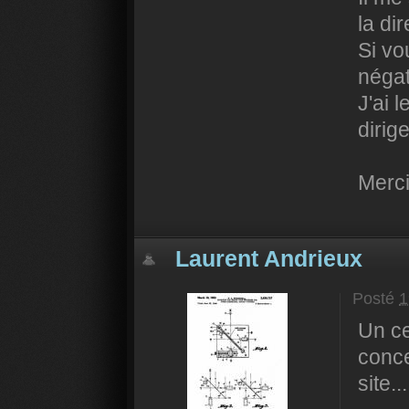
la di
Si vo
négati
J'ai 
dirig
Merci
Laurent Andrieux
Posté
1
Un ce
conc
site...