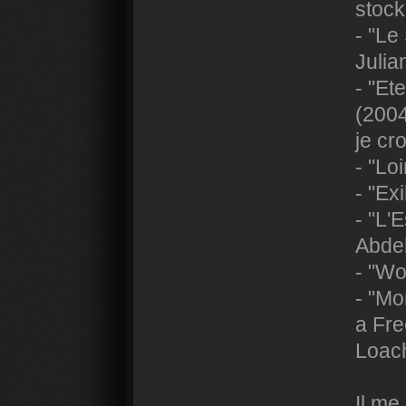
stock
- "Le
Julia
- "Et
(200
je cro
- "Lo
- "Ex
- "L'
Abdel
- "Wo
- "Mo
a Fre
Loac
Il me