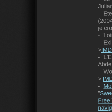
Julia
- "Et
(200
je cr
- "Lo
- "Ex
>
IMD
- "L'
Abdel
- "Wo
>
IMD
- "
Mon
"
Swee
Free 
navig