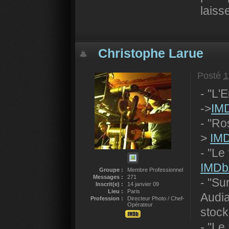
laiss
Christophe Larue
Posté
1
- "L'
->
IMD
- "Ro
>
IMD
- "Le
IMDb/
Groupe :
Membre Professionnel
Messages :
271
- "Su
Inscrit(e) :
14 janvier 09
Lieu :
Paris
Audia
Profession :
Directeur Photo / Chef-
Opérateur
stock
- "Le