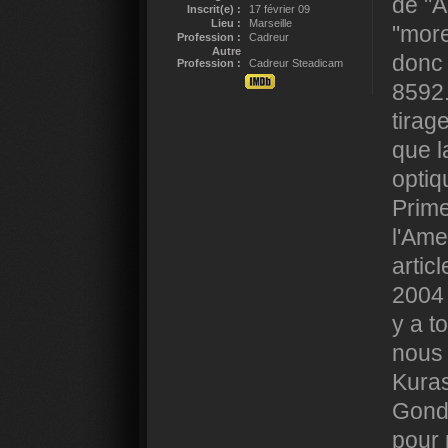
de "A
Inscrit(e) :
17 février 09
Lieu :
Marseille
"more
Profession :
Cadreur
Autre
donc 
Profession :
Cadreur Steadicam
8592.
tirag
que l
optiq
Prime,
l'Ame
artic
2004 
y a to
nous 
Kuras
Gondr
pour 