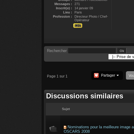
Messages :
271
Inscrit(e) :
14 janvier 09
Lieu :
Paris
Profession :
Directeur Photo / Chef-
Opérateur
Rechercher
Partager
Vo
Page 1 sur 1
Discussions similaires
Sujet
Nominations pour la meilleure image 
OSCARS 2008