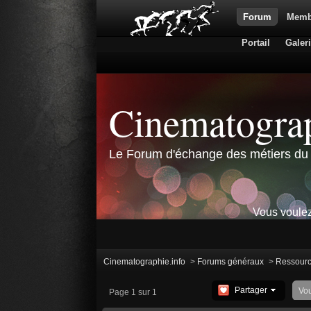
Forum
Memb
Portail
Galer
Cinematograp
Le Forum d'échange des métiers du 
Vous voulez
Cinematographie.info
>
Forums généraux
>
Ressour
Partager
Vo
Page 1 sur 1