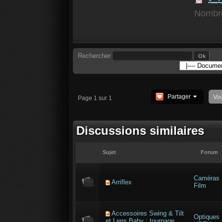
Nombre
Rechercher
Partager
Vo
Page 1 sur 1
Discussions similaires
Sujet
Forum
Caméras
Arriflex
Film
Accessoires Swing & Tilt
Optiques
et Lens Baby : tournage