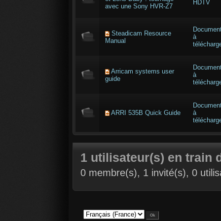
HDTV
avec une Sony HVR-Z7
Documen
Steadicam Resource
à
Manual
télécharg
Documen
Arricam systems user
à
guide
télécharg
Documen
ARRI 535B Quick Guide
à
télécharg
1 utilisateur(s) en train 
0 membre(s), 1 invité(s), 0 util