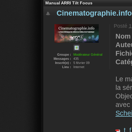
Manual ARRI Tilt Focus
Cinematographie.info
Posté
1
Nom 
Auteu
Fich
Groupe :
Modérateur Général
Messages :
435
Catég
Inscrit(e) :
5 février 09
Lieu :
Internet
Le ma
la sé
Objec
avec 
Sche
t_