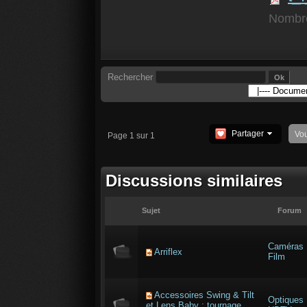
Nombre
Rechercher
Partager
Vo
Page 1 sur 1
Discussions similaires
Sujet
Forum
Caméras
Arriflex
Film
Accessoires Swing & Tilt
Optiques
et Lens Baby : tournage