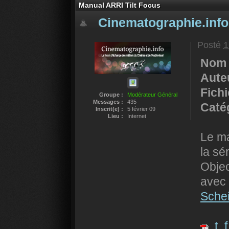
Manual ARRI Tilt Focus
Cinematographie.info
Posté
1
Nom 
Auteu
Fich
Groupe :
Modérateur Général
Messages :
435
Catég
Inscrit(e) :
5 février 09
Lieu :
Internet
Le ma
la sé
Objec
avec 
Sche
t_