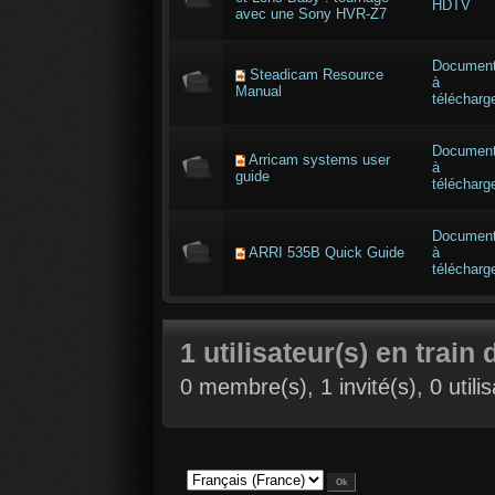
HDTV
avec une Sony HVR-Z7
Documen
Steadicam Resource
à
Manual
télécharg
Documen
Arricam systems user
à
guide
télécharg
Documen
ARRI 535B Quick Guide
à
télécharg
1 utilisateur(s) en train 
0 membre(s), 1 invité(s), 0 util