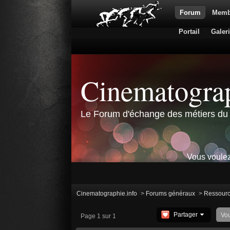
Forum
Memb
Portail
Galer
Cinematograp
Le Forum d'échange des métiers du 
Vous voulez
Cinematographie.info
>
Forums généraux
>
Ressour
Partager
Vo
Page 1 sur 1