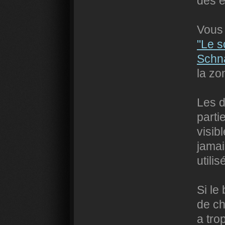
des e
Vous 
"Le s
Schn
la zo
Les d
parti
visib
jamai
utili
Si le
de ch
a tro