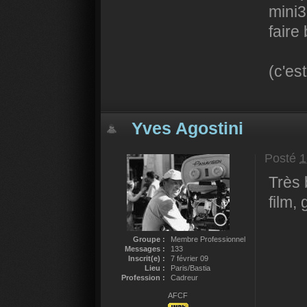
mini3
faire
(c'es
Yves Agostini
Posté
1
Très 
film,
Groupe :
Membre Professionnel
Messages :
133
Inscrit(e) :
7 février 09
Lieu :
Paris/Bastia
Profession :
Cadreur
AFCF