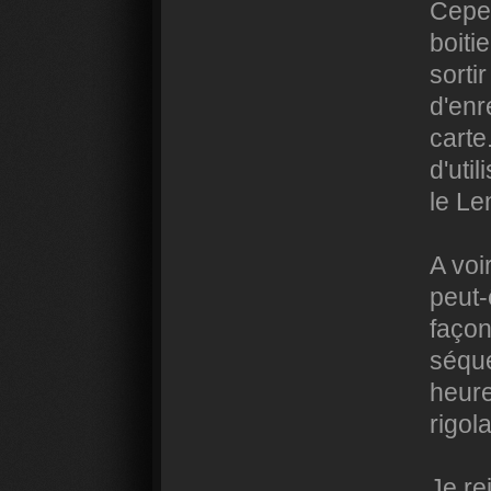
Cepen
boiti
sorti
d'enr
carte
d'uti
le Le
A voi
peut-
façon
séqu
heure
rigol
Je re