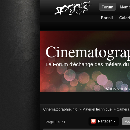
Forum
Memb
Portail
Galer
Cinematograp
Le Forum d'échange des métiers du 
Vous voulez
Cinematographie.info
>
Matériel technique
>
Caméra
Partager
Vo
Page 1 sur 1