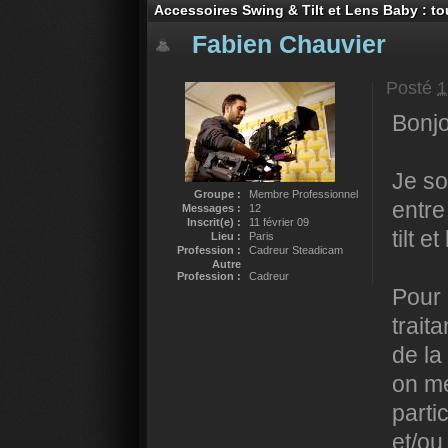
Accessoires Swing & Tilt et Lens Baby : 
Fabien Chauvier
Posté
1
Bonjo
Je so
Groupe :
Membre Professionnel
entre
Messages :
12
Inscrit(e) :
11 février 09
tilt e
Lieu :
Paris
Profession :
Cadreur Steadicam
Autre
Profession :
Cadreur
Pour 
traita
de la
on m
parti
et/ou