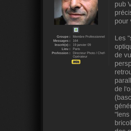
pub V
préci
pour 
Les "
Groupe :
Membre Professionnel
Messages :
164
optiq
Inscrit(e) :
19 janvier 09
Lieu :
Paris
Profession :
Directeur Photo / Chef-
de vu
Opérateur
persp
retro
paral
de l'
(basc
génér
"lens
brico