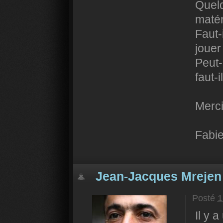
Quelq
matér
Faut-
jouer
Peut-
faut-i
Merci
Fabi
Jean-Jacques Mrejen
Posté
1
Il y 