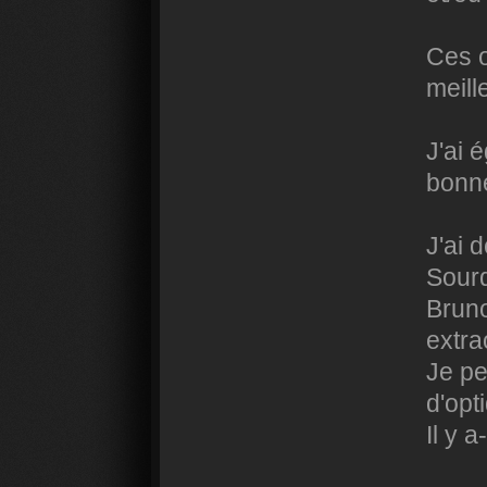
Ces o
meill
J'ai 
bonne
J'ai 
Sourd
Bruno
extra
Je pe
d'opt
Il y 