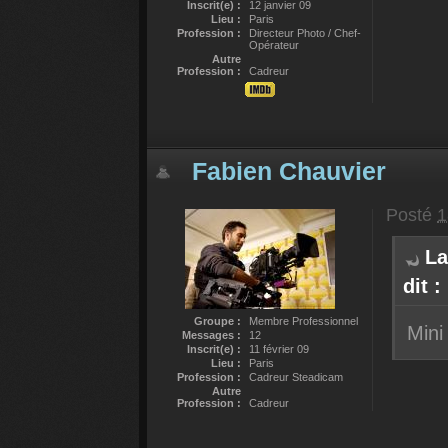
Inscrit(e) :
12 janvier 09
Lieu :
Paris
Profession :
Directeur Photo / Chef-
Opérateur
Autre
Profession :
Cadreur
Fabien Chauvier
Posté
1
La
dit :
Groupe :
Membre Professionnel
Mini
Messages :
12
Inscrit(e) :
11 février 09
Lieu :
Paris
Profession :
Cadreur Steadicam
Autre
Profession :
Cadreur