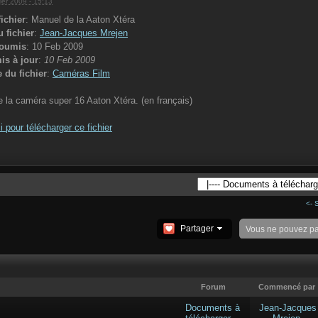
rier 2009 - 15:13
ichier
: Manuel de la Aaton Xtéra
 fichier
:
Jean-Jacques Mrejen
soumis
: 10 Feb 2009
is à jour
:
10 Feb 2009
 du fichier
:
Caméras Film
 la caméra super 16 Aaton Xtéra. (en français)
i pour télécharger ce fichier
<- 
Partager
Vous ne pouvez p
Forum
Commencé par
Documents à
Jean-Jacques