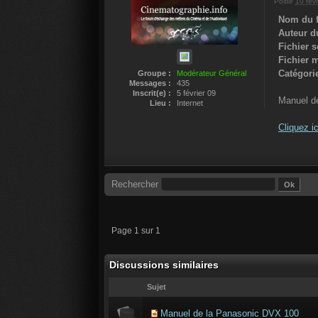
Posté
10 fév
Nom du f
Auteur du
Fichier 
Fichier m
Catégorie
Groupe :
Modérateur Général
Messages :
435
Inscrit(e) :
5 février 09
Manuel de
Lieu :
Internet
Cliquez ic
Rechercher
Page 1 sur 1
Discussions similaires
Sujet
Manuel de la Panasonic DVX 100