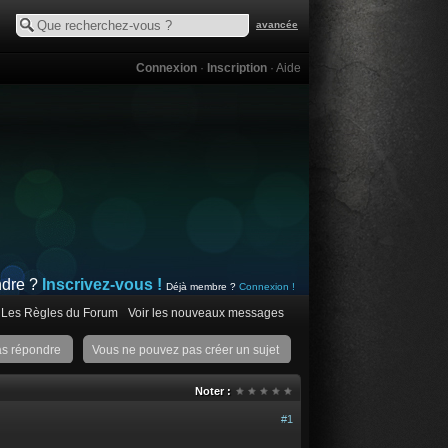
avancée
Connexion
·
Inscription
·
Aide
ndre ?
Inscrivez-vous !
Déjà membre ?
Connexion !
Les Règles du Forum
Voir les nouveaux messages
as répondre
Vous ne pouvez pas créer un sujet
Noter :
#1