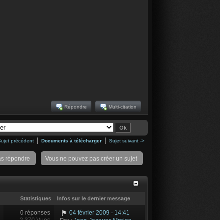
Répondre
Multi-citation
Sujet précédent
Documents à télécharger
Sujet suivant ->
as répondre
Vous ne pouvez pas créer un sujet
Statistiques
Infos sur le dernier message
0 réponses
04 février 2009 - 14:41
2 370 Vues