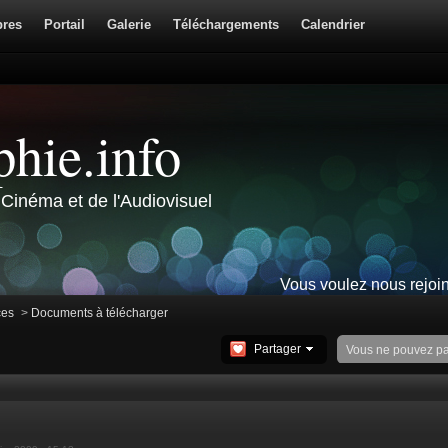
res
Portail
Galerie
Téléchargements
Calendrier
hie.info
Cinéma et de l'Audiovisuel
Vous voulez nous rejoi
ces
>
Documents à télécharger
Partager
Vous ne pouvez p