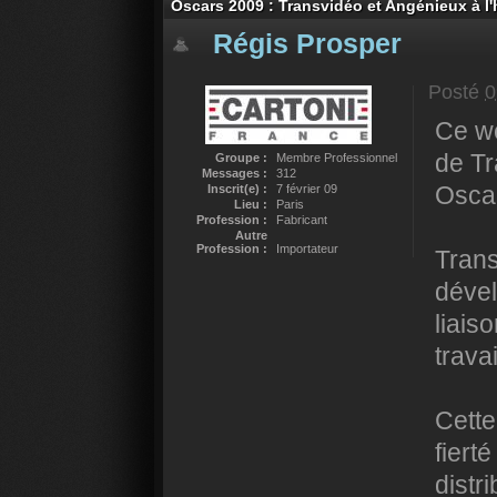
Oscars 2009 : Transvidéo et Angénieux à l
Régis Prosper
Posté
0
Ce w
de Tr
Groupe :
Membre Professionnel
Messages :
312
Osca
Inscrit(e) :
7 février 09
Lieu :
Paris
Profession :
Fabricant
Autre
Profession :
Importateur
Trans
déve
liais
trava
Cette
fiert
distr