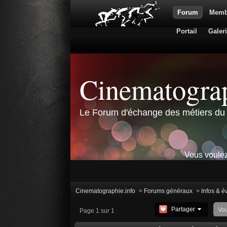
Forum
Memb
Portail
Galer
Cinematograp
Le Forum d'échange des métiers du 
Vous voulez
Cinematographie.info
>
Forums généraux
>
Infos & 
Partager
Vo
Page 1 sur 1