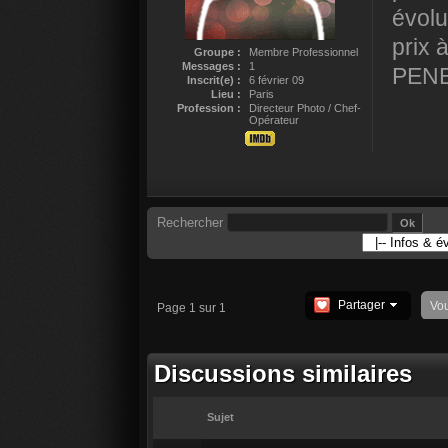
évolu
prix 
Groupe :
Membre Professionnel
Messages :
1
PENE
Inscrit(e) :
6 février 09
Lieu :
Paris
Profession :
Directeur Photo / Chef-
Opérateur
Rechercher
Partager
Vo
Page 1 sur 1
Discussions similaires
Sujet