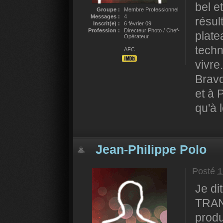
bel e
Groupe :
Membre Professionnel
Messages :
4
résul
Inscrit(e) :
6 février 09
Profession :
Directeur Photo / Chef-
plate
Opérateur
techn
AFC
vivre.
Brav
et à 
qu'à 
Jean-Philippe Polo
Posté
1
Je d
TRANS
produ