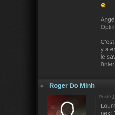
Angén
Opti
C'est
y a e
le sa
l'inte
Roger Do Minh
Posté
1
Louma
next