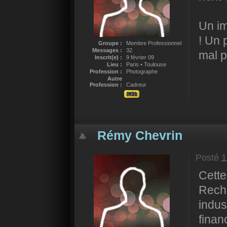
Un im
! Un 
Groupe :
Membre Professionnel
Messages :
32
mal p
Inscrit(e) :
9 février 09
Lieu :
Paris • Toulouse
Profession :
Photographe
Autre
Profession :
Cadreur
Rémy Chevrin
Posté
1
Cette
Rech
indus
finan