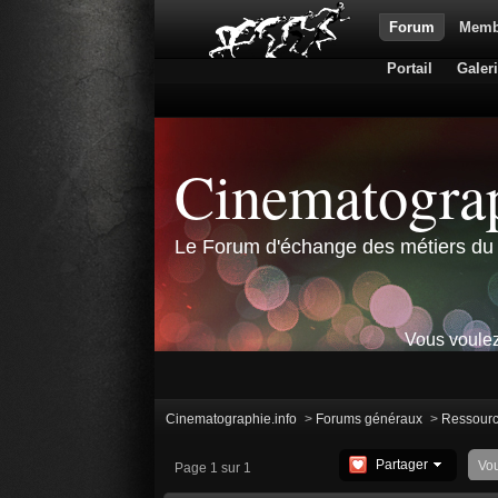
Forum
Memb
Portail
Galer
Cinematograp
Le Forum d'échange des métiers du 
Vous voulez
Cinematographie.info
>
Forums généraux
>
Ressour
Partager
Vo
Page 1 sur 1