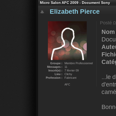
Micro Salon AFC 2009 - Document Sony
Elizabeth Pierce
Posté
0
Nom 
Docu
Auteu
Fich
Catég
Groupe :
Membre Professionnel
Messages :
11
Inscrit(e) :
7 février 09
Lieu :
Clichy
...le
Profession :
Fabricant
d'ent
AFC
camé
Bonne