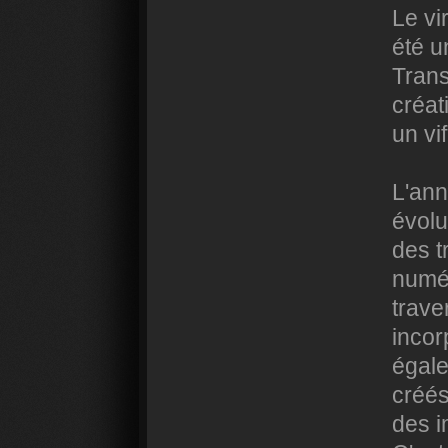
Le vi
été u
Trans
créat
un vi
L'ann
évolu
des t
numé
trave
incor
égale
créés
des i