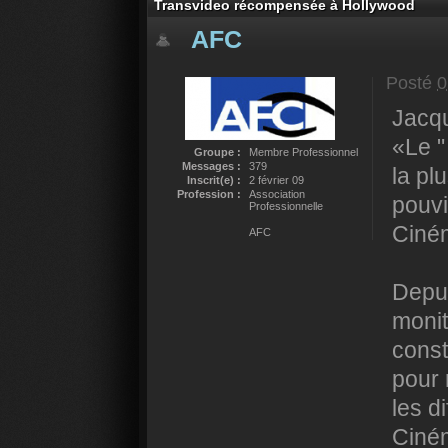
Transvideo récompensée à Hollywood
AFC
Posté
0
Jacqu
«Le "
Groupe :
Membre Professionnel
Messages :
379
la pl
Inscrit(e) :
2 février 09
Profession :
Association
pouvi
Professionnelle
Ciné
AFC
Depui
monit
const
pour 
les d
Ciné