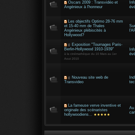
Oscars 2009 : Transvidéo et
Inf
Angénieux à l'honneur
év
Les objectifs Optimo 28-76 mm
et 15-40 mm de Thales
Sur
Angénieux plébiscités à
l'A
Hollywood?
Exposition "Tournages Paris-
Berlin-Hollywood 1910-1939"
Inf
év
à la cinémathèque du 10 Mars au 1er
Aout 2010
Nouveau site web de
Ind
Transvideo
tec
La fameuse verve inventive et
Au 
originale des scénaristes
ca
hollywoodiens...