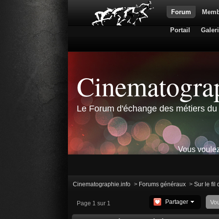
Forum
Memb
Portail
Galer
Cinematograp
Le Forum d'échange des métiers du 
Vous voulez
Cinematographie.info
>
Forums généraux
>
Sur le fil
Partager
Vo
Page 1 sur 1