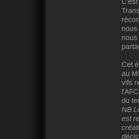
C'es
Trans
récom
nous 
nous 
parta
Cet 
au Mi
vifs
l'AFC
du t
NB Le
est r
créat
décis