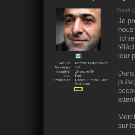
Posté
0
Je pr
nous 
fichi
télé
leur 
Groupe :
Membre Professionnel
Messages :
164
Dans 
Inscrit(e) :
19 janvier 09
Lieu :
Paris
Profession :
Directeur Photo / Chef-
puisq
Opérateur
accor
attent
Merci
sur l