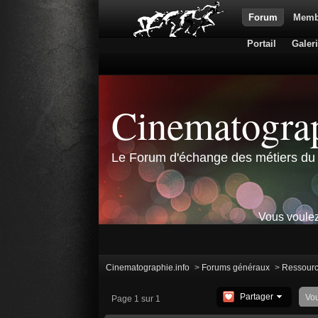
Forum
Memb
Portail
Galer
Cinematograp
Le Forum d'échange des métiers du 
Vous voulez
Cinematographie.info
>
Forums généraux
>
Ressour
Partager
Vo
Page 1 sur 1