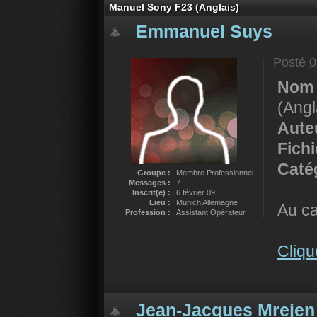
Manuel Sony F23 (Anglais)
Emmanuel Suys
Posté
0
Nom 
(Angl
Auteu
Fich
Catég
Groupe :
Membre Professionnel
Messages :
7
Inscrit(e) :
6 février 09
Lieu :
Munich Allemagne
Au ca
Profession :
Assistant Opérateur
Cliqu
Jean-Jacques Mrejen