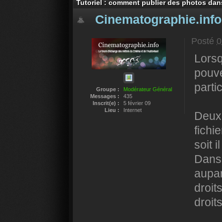
Tutoriel : comment publier des photos dan
Cinematographie.info
Posté
0
Lors
pouve
parti
Groupe :
Modérateur Général
Messages :
435
Inscrit(e) :
5 février 09
Lieu :
Internet
Deux 
fichi
soit i
Dans 
aupar
droit
droits