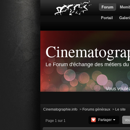
Forum
Memb
Portail
Galer
Cinematograp
Le Forum d'échange des métiers du 
Vous voulez
Cinematographie.info
>
Forums généraux
>
Le site
Partager
Vo
Page 1 sur 1