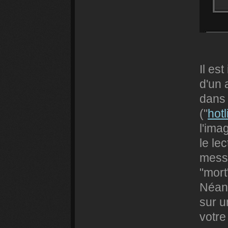
Il es
d'un 
dans 
("
hotl
l'ima
le le
messa
"mort
Néanm
sur u
votre