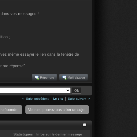
ens dans vos messages !
ition ;
ouvez même essayer le lien dans la fenêtre de
er ma réponse".
Répondre
Multi-citation
<- Sujet précédent
Le site
Sujet suivant ->
as répondre
Vous ne pouvez pas créer un sujet
Statistiques
Infos sur le dernier message