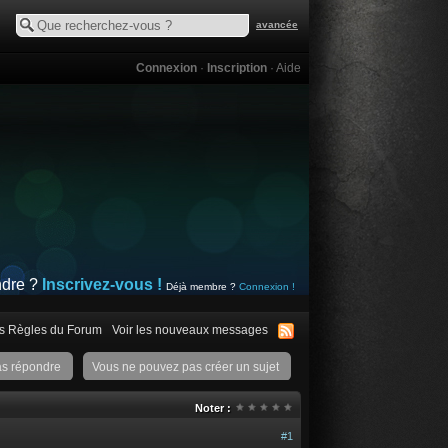
avancée
Connexion
·
Inscription
·
Aide
ndre ?
Inscrivez-vous !
Déjà membre ?
Connexion !
s Règles du Forum
Voir les nouveaux messages
as répondre
Vous ne pouvez pas créer un sujet
Noter :
#1