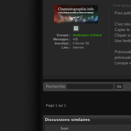
Posté
06 fév
Pour publ
C'est trè
Copier le
Cliquer s
Groupe :
Modérateur Général
Messages :
435
Une fenêt
Inscrit(e) :
5 février 09
Lieu :
Internet
Prévisual
prévisuali
Lorsque v
Rechercher
Page 1 sur 1
Discussions similaires
Sujet