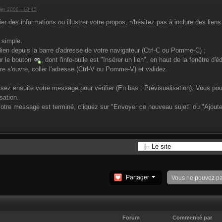
rier 2009 - 10:45
ier des informations ou illustrer votre propos, n'hésitez pas à inclure des li
s simple.
 lien depuis la barre d'adresse de votre navigateur (Ctrl-C ou Pomme-C) ;
ur le bouton
, dont l'info-bulle est "Insérer un lien", en haut de la fenêtre d'éd
re s'ouvre, coller l'adresse (Ctrl-V ou Pomme-V) et validez.
isez ensuite votre message pour vérifier (En bas : Prévisualisation). Vous p
sation.
otre message est terminé, cliquez sur "Envoyer ce nouveau sujet" ou "Ajout
Partager
Vous ne pouvez p
Forum
Commencé par