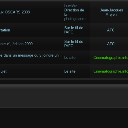
Lumière -
Direction de
Jean-Jacques
e aux OSCARS 2008
la
Mrejen
photographie
Sur le fil de
rtation
AFC
l'AFC
Sur le fil de
nteur", édition 2009
AFC
l'AFC
tos dans un message ou y joindre un
Le site
Cinematographie.inf
ujet
Le site
Cinematographie.inf