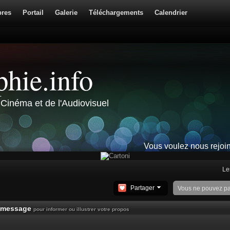
res
Portail
Galerie
Téléchargements
Calendrier
hie.info
Cinéma et de l'Audiovisuel
Vous voulez nous rejoi
Le
Partager
Vous ne pouvez p
un message
pour informer ou illustrer votre propos