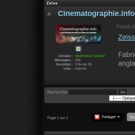
Zeiss
Cinematographie.info
Posté
0
Zeis
Fabri
Groupe :
Modérateur Général
Messages :
435
angla
Inscrit(e) :
5 février 09
Lieu :
Internet
Rechercher
Partager
Vo
Page 1 sur 1