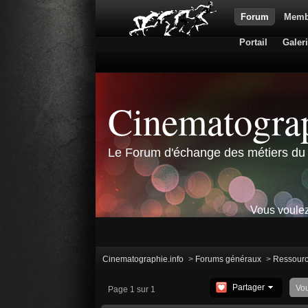
Forum
Memb
Portail
Galer
Cinematograp
Le Forum d'échange des métiers du 
Vous voulez
Cinematographie.info
>
Forums généraux
>
Ressour
Partager
Vo
Page 1 sur 1