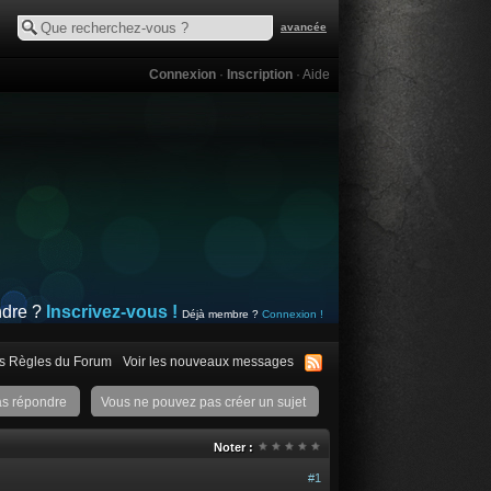
avancée
Connexion
·
Inscription
·
Aide
ndre ?
Inscrivez-vous !
Déjà membre ?
Connexion !
s Règles du Forum
Voir les nouveaux messages
as répondre
Vous ne pouvez pas créer un sujet
Noter :
#1