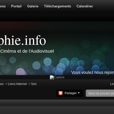
res
Portail
Galerie
Téléchargements
Calendrier
hie.info
Cinéma et de l'Audiovisuel
Vous voulez nous rejoi
ces
>
Liens Internet
>
Son
Le
Partager
Vous ne pouvez p