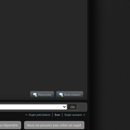
Répondre
Multi-citation
<- Sujet précédent
Son
Sujet suivant ->
as répondre
Vous ne pouvez pas créer un sujet