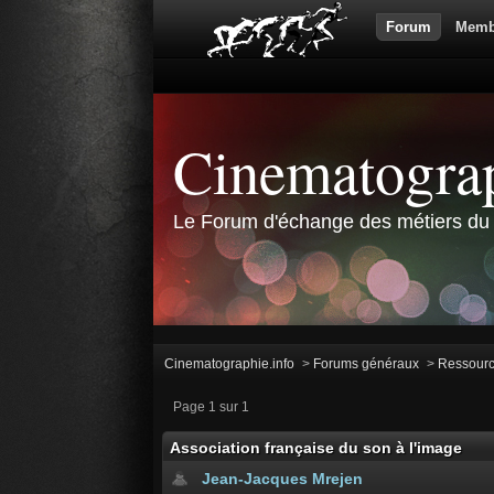
Forum
Memb
Cinematograp
Le Forum d'échange des métiers du 
Cinematographie.info
>
Forums généraux
>
Ressour
Page 1 sur 1
Association française du son à l'image
Jean-Jacques Mrejen