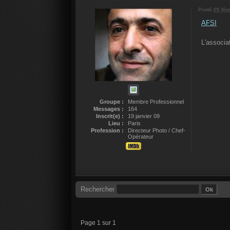
Posté
05 fév
AFSI
L'associa
Groupe :
Membre Professionnel
Messages :
164
Inscrit(e) :
19 janvier 09
Lieu :
Paris
Profession :
Directeur Photo / Chef-
Opérateur
Rechercher
Page 1 sur 1