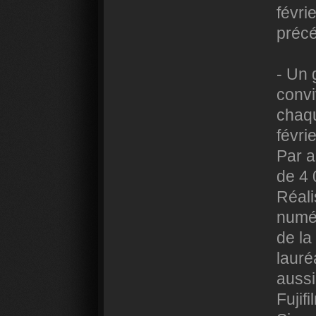
févri
préc
- Un 
convi
chaqu
févri
Par a
de 4 
Réali
numér
de la
lauré
aussi
Fujifi