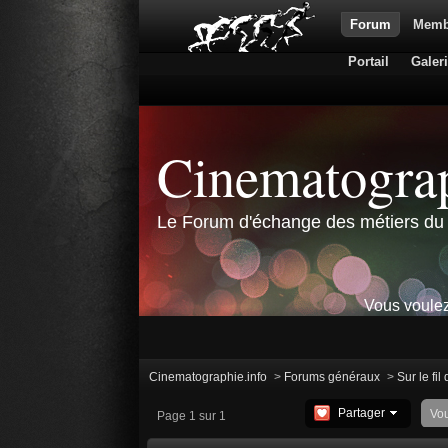
Forum
Memb
Portail
Galer
Cinematograp
Le Forum d'échange des métiers du 
Vous voulez
Cinematographie.info
>
Forums généraux
>
Sur le fil
Partager
Vo
Page 1 sur 1