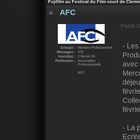
Fujifilm au Festival du Film court de Cler
AFC
Posté
0
- Les
Groupe :
Membre Professionnel
Messages :
379
Produ
Inscrit(e) :
2 février 09
Profession :
Association
avec 
Professionnelle
Mercu
AFC
déjeu
févri
Colle
févrie
- La 
Ecrir