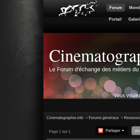
Forum
Memb
Portail
Galer
Cinematograp
Le Forum d'échange des métiers du 
Vous voulez
Cinematographie.info
>
Forums généraux
>
Ressour
Partager
Vo
Page 1 sur 1