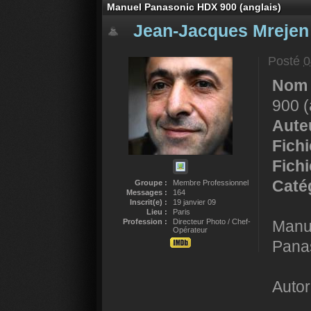
Manuel Panasonic HDX 900 (anglais)
Jean-Jacques Mrejen
Posté
0
Nom 
900 (
Auteu
Fich
Fichi
Catég
Groupe :
Membre Professionnel
Messages :
164
Inscrit(e) :
19 janvier 09
Lieu :
Paris
Profession :
Directeur Photo / Chef-
Manue
Opérateur
Pana
Autor