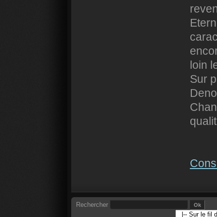
reven
Etern
carac
encor
loin 
Sur p
Denou
Chana
quali
Consu
Rechercher