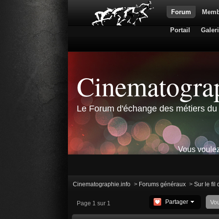
Forum
Memb
Portail
Galer
Cinematograp
Le Forum d'échange des métiers du 
Vous voulez
Cinematographie.info
>
Forums généraux
>
Sur le fil
Partager
Vo
Page 1 sur 1