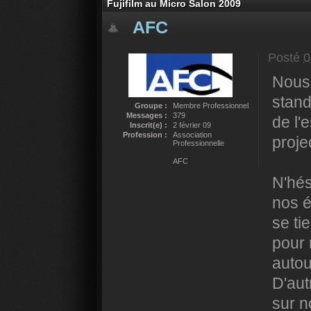
Fujifilm au Micro Salon 2009
AFC
Posté
0
Nous
stand
Groupe :
Membre Professionnel
Messages :
379
de l'
Inscrit(e) :
2 février 09
Profession :
Association
proje
Professionnelle
AFC
N'hés
nos é
se ti
pour 
autou
D'aut
sur n