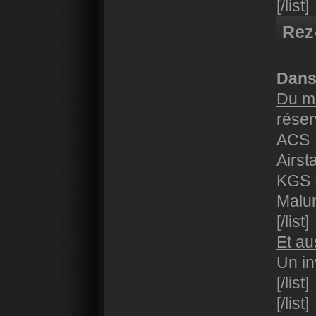
[/list]
Rez
Dans 
Du ma
réser
ACS
Airst
KGS 
Malu
[/list]
Et au
Un in
[/list]
[/list]