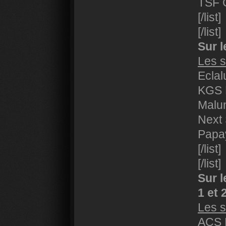
TSF 
[/list]
[/list]
Sur l
Les s
Eclal
KGS 
Malun
Next
Papa
[/list]
[/list]
Sur 
1 et 
Les s
ACS 