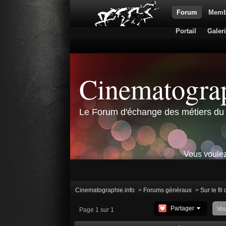
Forum
Memb
Portail
Galer
Cinematograp
Le Forum d'échange des métiers du 
Vous voulez
Cinematographie.info
>
Forums généraux
>
Sur le fil
Partager
Vo
Page 1 sur 1