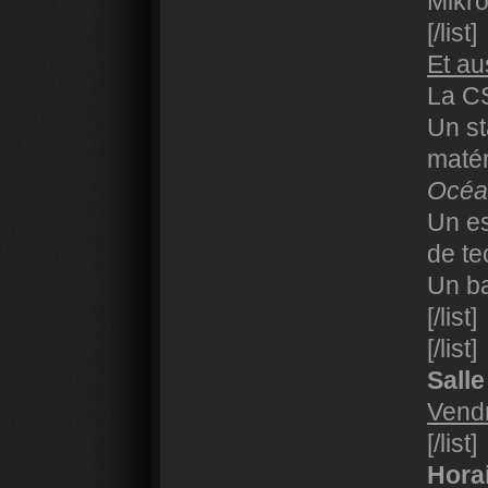
Mikr
[/list]
Et au
La C
Un st
matér
Océa
Un es
de te
Un b
[/list]
[/list]
Sall
Vendr
[/list]
Hora