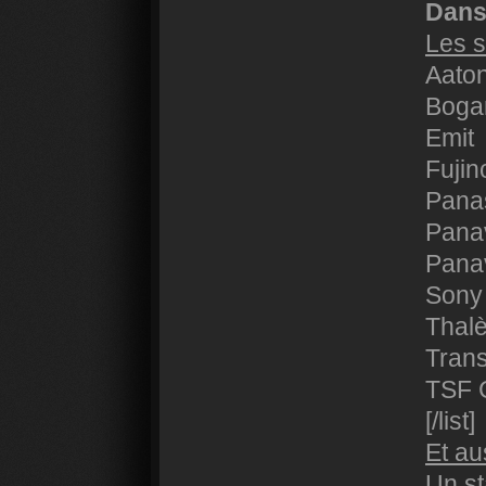
Dans 
Les s
Aato
Boga
Emit
Fujin
Pana
Panav
Pana
Sony
Thal
Tran
TSF 
[/list]
Et au
Un s