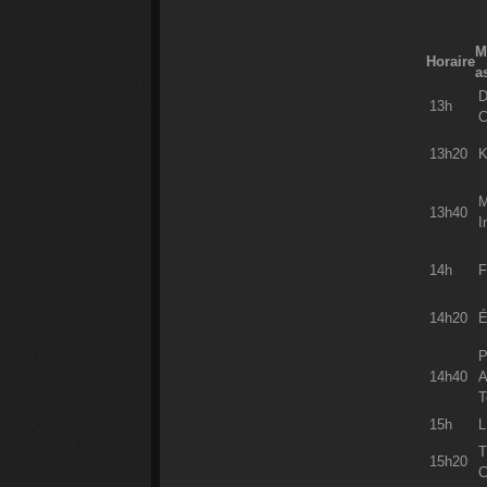
M
Horaire
a
D
13h
C
13h20
K
M
13h40
I
14h
F
14h20
É
P
14h40
A
T
15h
L
15h20
C