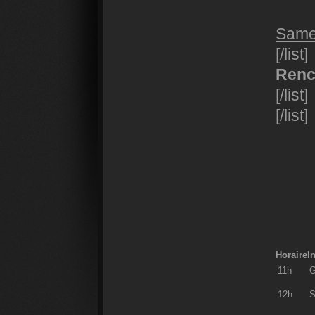
Samed
[/list]
Renc
[/list]
[/list]
Horaire
I
11h
G
12h