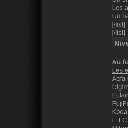
Les 
Un ba
[/list]
[/list]
Niv
Au f
Les 
Agfa
Digi
Éclai
FujiF
Koda
L.T.C