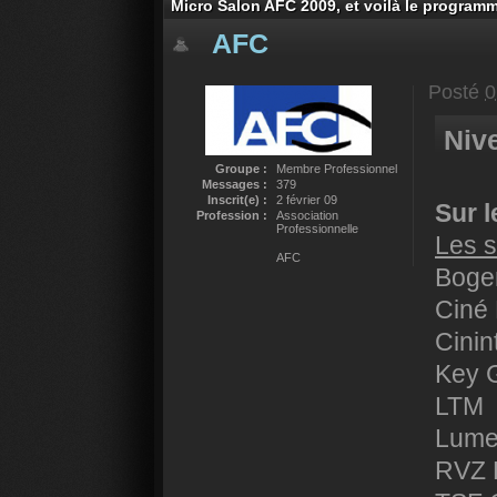
Micro Salon AFC 2009, et voilà le programm
AFC
Posté
0
Niv
Groupe :
Membre Professionnel
Messages :
379
Inscrit(e) :
2 février 09
Sur l
Profession :
Association
Professionnelle
Les s
AFC
Boge
Ciné 
Cinin
Key 
LTM
Lume
RVZ 