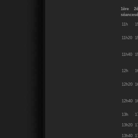
1ère
2
séance
s
11h
1
11h20
1
11h40
1
12h
1
12h20
1
12h40
1
13h
1
13h20
1
13h40
1