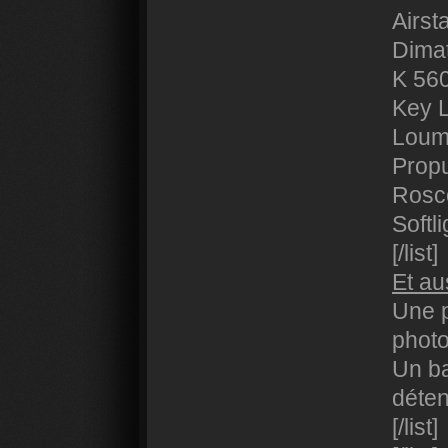
Airst
Dima
K 56
Key L
Loum
Propu
Rosc
Softl
[/list]
Et au
Une p
photo
Un ba
déten
[/list]