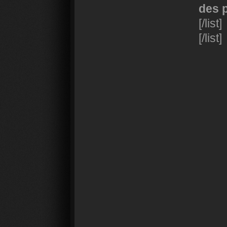
des 
[/list]
[/list]