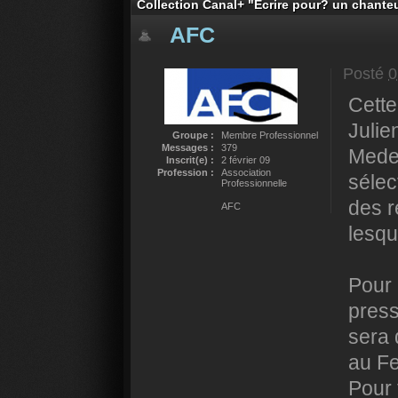
Collection Canal+ "Ecrire pour? un chanteu
AFC
Posté
0
Cette
Julien
Groupe :
Membre Professionnel
Messages :
379
Medei
Inscrit(e) :
2 février 09
Profession :
Association
sélec
Professionnelle
des r
AFC
lesqu
Pour 
press
sera 
au Fe
Pour 