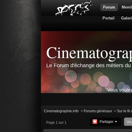
Forum
Memb
Portail
Galer
Cinematograp
Le Forum d'échange des métiers du 
Vous voulez
Cinematographie.info
>
Forums généraux
>
Sur le fil
Partager
Vo
Page 1 sur 1