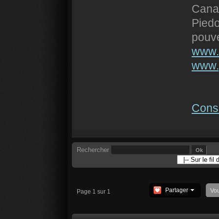
Canal
Piedo
pouve
www.fu
www.
Consu
Rechercher
Partager
Vo
Page 1 sur 1