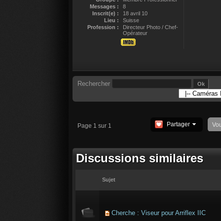
Messages :
8
Inscrit(e) :
18 avril 10
Lieu :
Suisse
Profession :
Directeur Photo / Chef-
Opérateur
Rechercher
Partager
Vo
Page 1 sur 1
Discussions similaires
Sujet
Cherche : Viseur pour Arriflex IIC