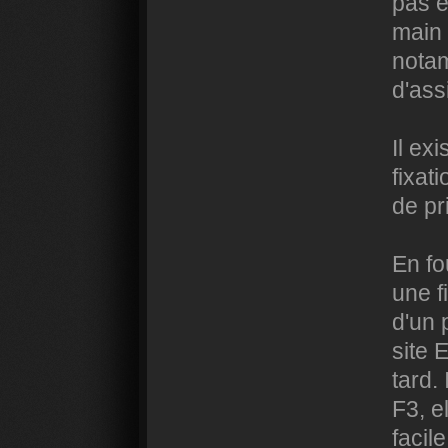
pas ê
main 
notam
d'ass
Il ex
fixat
de pr
En fou
une f
d'un 
site 
tard. 
F3, e
facile