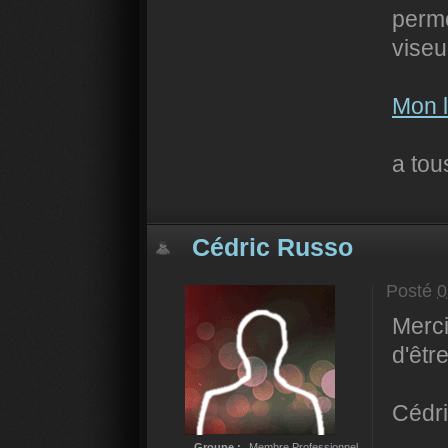
perme
viseu
Mon l
a to
Cédric Russo
Posté
0
Merci
d'êtr
Cédr
Groupe :
Membre Professionnel