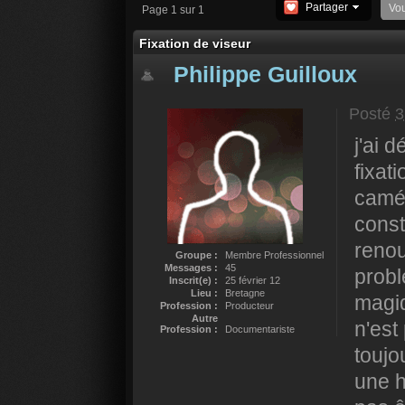
Partager
Vo
Page 1 sur 1
Fixation de viseur
Philippe Guilloux
Posté
3
j'ai d
fixat
camér
const
renou
Groupe :
Membre Professionnel
Messages :
45
probl
Inscrit(e) :
25 février 12
Lieu :
Bretagne
magiq
Profession :
Producteur
Autre
n'est
Profession :
Documentariste
toujo
une h