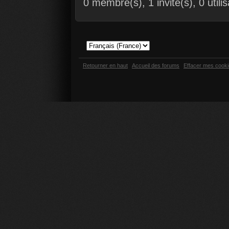
0 membre(s), 1 invité(s), 0 util
Retourner en haut
Accueil des forums
Effacer mes cook