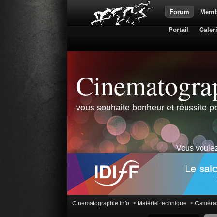
Forum
Memb
Portail
Galer
Cinematograp
vous souhaite bonheur et réussite po
Vous voulez
Cinematographie.info
>
Matériel technique
>
Caméra