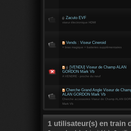
Zacuto EVF
viseur électronique HDMI
Vends : Viseur Cineroid
+ bras magique + batteries supplémentaires
[VENDU] Viseur de Champ ALAN
GORDON Mark Vb
A VENDRE - proche du neuf
Cherche Grand Angle Viseur de Cham
ALAN GORDON Mark Vb
Cherche accessoires Viseur de Champ ALAN GO
Mark Vb
1 utilisateur(s) en train 