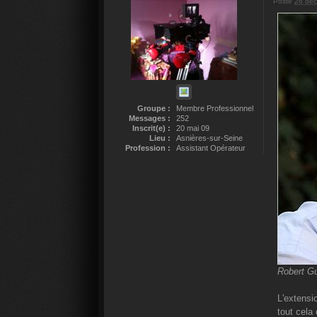
Posté
26 déc
Groupe :
Membre Professionnel
Messages :
252
Inscrit(e) :
20 mai 09
Lieu :
Asnières-sur-Seine
Profession :
Assistant Opérateur
Robert Gu
L'extensi
tout cela