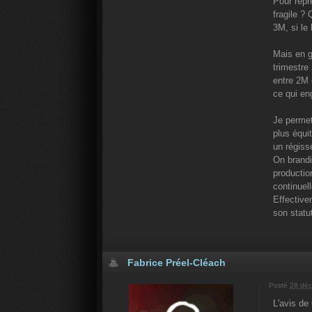
Pour repr
fragile ?
3M, si le
Mais en g
trimestre
entre 2M 
ce qui eng
Je permet
plus équi
un régiss
On brandi
productio
continuel
Effective
son statu
Fabrice Préel-Cléach
Posté
28 déc
L'avis de 