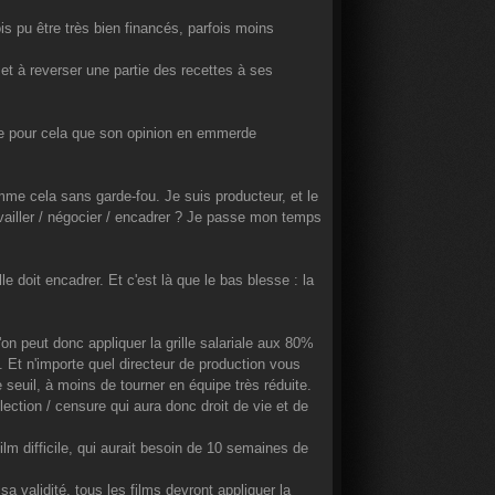
fois pu être très bien financés, parfois moins
 et à reverser une partie des recettes à ses
te pour cela que son opinion en emmerde
omme cela sans garde-fou. Je suis producteur, et le
availler / négocier / encadrer ? Je passe mon temps
le doit encadrer. Et c'est là que le bas blesse : la
'on peut donc appliquer la grille salariale aux 80%
s. Et n'importe quel directeur de production vous
e seuil, à moins de tourner en équipe très réduite.
ction / censure qui aura donc droit de vie et de
film difficile, qui aurait besoin de 10 semaines de
a validité, tous les films devront appliquer la