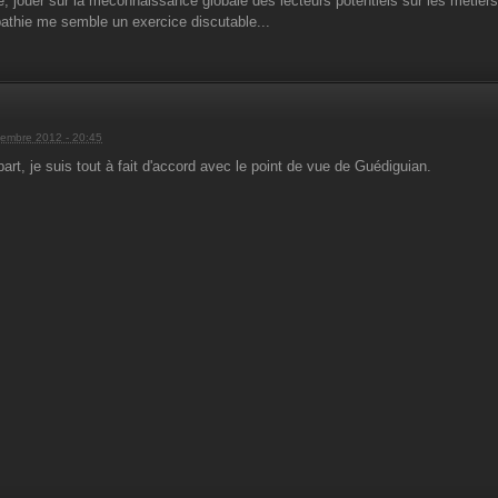
e, jouer sur la méconnaissance globale des lecteurs potentiels sur les métie
athie me semble un exercice discutable...
embre 2012 - 20:45
art, je suis tout à fait d'accord avec le point de vue de Guédiguian.