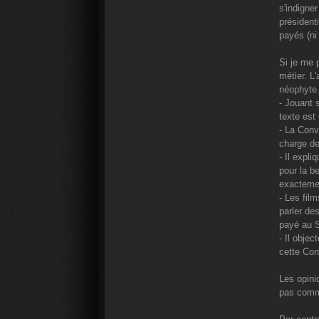
s'indigne
présidenti
payés (ni
Si je me 
métier. L
néophyte.
- Jouant 
texte est
- La Conv
charge de
- Il expl
pour la be
exactemen
- Les film
parler de
payé au S
- Il objec
cette Conv
Les opini
pas comme