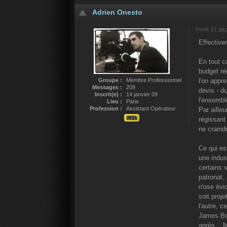
Adrien Onesto
Posté
27 déc
Effective
En tout c
budget réd
Groupe :
Membre Professionnel
l'on appr
Messages :
209
devis - du
Inscrit(e) :
14 janvier 09
l'ensembl
Lieu :
Paris
Profession :
Assistant Opérateur
Par ailleu
régissant
ne craind
Ce qui es
une indust
certains 
patronat,
n'ose évi
soit proj
l'autre, 
James Bon
après... 