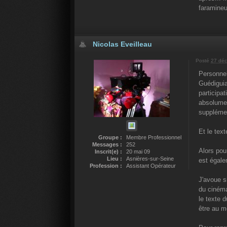
faramineu
Nicolas Eveilleau
Posté
27 déc
Personnel
Guédiguia
participa
absolumen
supplémen
Et le tex
Groupe :
Membre Professionnel
Messages :
252
Alors pou
Inscrit(e) :
20 mai 09
Lieu :
Asnières-sur-Seine
est égale
Profession :
Assistant Opérateur
J'avoue s
du cinéma
le texte 
être au m