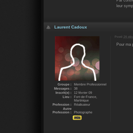
Par contr
leur symp
Laurent Cadoux
Posté
26 déc
Pour ma p
Groupe :
Membre Professionnel
Messages :
38
Inscrit(e) :
12 février 09
Lieu :
Fort-de-France,
Martinique
Profession :
Réalisateur
Autre
Profession :
Photographe