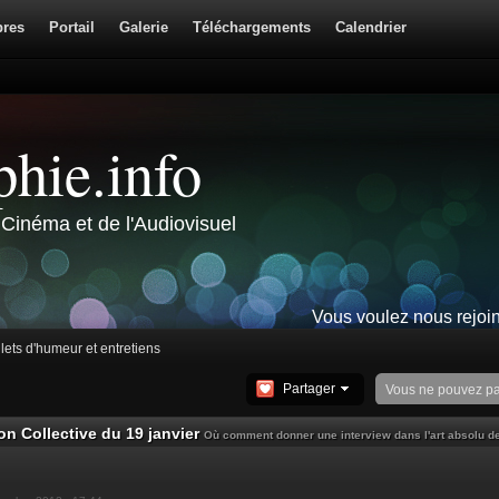
res
Portail
Galerie
Téléchargements
Calendrier
hie.info
Cinéma et de l'Audiovisuel
Vous voulez nous rejoi
llets d'humeur et entretiens
Partager
Vous ne pouvez p
n Collective du 19 janvier
Où comment donner une interview dans l'art absolu d