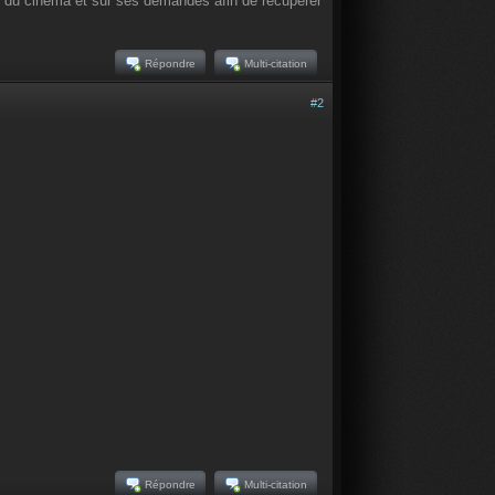
rs du cinéma et sur ses demandes afin de récupérer
Répondre
Multi-citation
#2
Répondre
Multi-citation