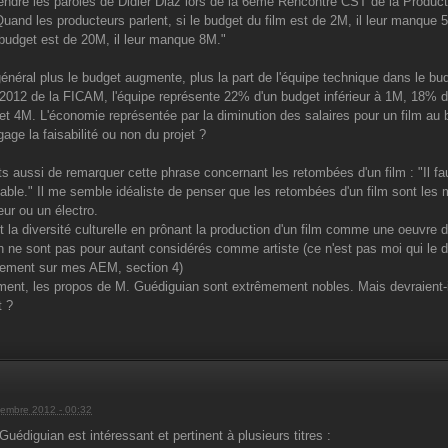
endre les paroles de Didier Diaz lors de la 6eme Rencontre CST de la Productio
 Quand les producteurs parlent, si le budget du film est de 2M, il leur manque 
 budget est de 20M, il leur manque 8M."
énéral plus le budget augmente, plus la part de l'équipe technique dans le bu
 2012 de la FICAM, l'équipe représente 22% d'un budget inférieur à 1M, 18% 
et 4M. L'économie représentée par la diminution des salaires pour un film au
age la faisabilité ou non du projet ?
s aussi de remarquer cette phrase concernant les retombées d'un film : "Il fau
table." Il me semble idéaliste de penser que les retombées d'un film sont les
eur ou un électro.
t la diversité culturelle en prônant la production d'un film comme une oeuvre d'
n ne sont pas pour autant considérés comme artiste (ce n'est pas moi qui le d
lement sur mes AEM, section 4)
ment, les propos de M. Guédiguian sont extrêmement nobles. Mais devraient-
t ?
embre 2012 - 00:32
Guédiguian est intéressant et pertinent à plusieurs titres :