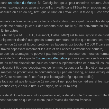
r dans
un article du Monde
. M. Guédiguian, qui a, pour anecdote, soutenu Jea
elles, explique avec assurance qu'il a travaillé dans l'illégalité en produisant
 assurés on s'en doute), bref, que le Droit du Travail est un texte qu'il est ab
permets de faire remarquer ce texte, c'est surtout parce qu'il me semble dange
'article me semble jouer sur des ressorts aussi facile qu'une couverture du Poi
 Entre autres :
sur le fait que l'API (UGC, Gaumont, Pathé, MK2) est le seul syndicat de produ
 uniquement destiné aux grands patrons (omettant de dire que ce sont les trav
ention du 19 serait là pour protéger les favorisés qui touchent 2 500 € par se
 travail dépassant largement les 39h et des années d'expérience derrière).
ique que les tournages ne peuvent pas forcément respecter des horaires normaux
auté de l'art (alors que la
Convention alternative
proposé par les syndicats de p
t les même dispositions pour les heures supplémentaires et le travail les jour
s devraient être des coopératives où l'on met l'argent sur la table et on partage
s marges de productions, le pourcentage qui part en casting, et sans explique
MIC est récompensé, ce n'est pas le stagiaire régie qui en profite)
te face au fait que le texte du 19 ne prévoit rien pour les comédiens et les fixe
ention et que seul le titre 1 est signé, de leurs fautes)
ons de M. Guédiguian sont ce qu'elles sont, le débat sur le Convention Collect
nt sachant ce qui est le mieux pour l'avenir du cinéma français.