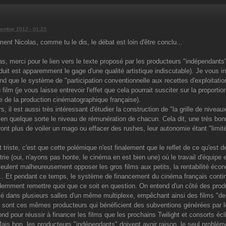
embre 2012 - 01:23
ment Nicolas, comme tu le dis, le débat est loin d'être conclu...
as, merci pour le lien vers le texte proposé par les producteurs "indépendants"
uit est apparemment le gage d'une qualité artistique indiscutable). Je vous invi
end que le système de "participation conventionnelle aux recettes d'exploitati
 film (je vous laisse entrevoir l'effet que cela pourrait susciter sur la proport
e de la production cinématographique française).
rs, il est aussi très intéressant d'étudier la construction de "la grille de niveaux 
 en quelque sorte le niveau de rémunération de chacun. Cela dit, une très bon
ront plus de voiler un mago ou effacer des rushes, leur autonomie étant "limitée
t triste, c'est que cette polémique n'est finalement que le reflet de ce qu'es
rie (oui, n'ayons pas honte, le cinéma en est bien une) où le travail d'équipe e
veulent malheureusement opposer les gros films aux petits, la rentabilité économ
... Et pendant ce temps, le système de financement du cinéma français cont
demment remettre quoi que ce soit en question. On entend d'un côté des prod
eté dans plusieurs salles d'un même multiplexe, empêchant ainsi des films "de l
ce sont ces mêmes producteurs qui bénéficient des subventions générées par les
d pour réussir à financer les films que les prochains Twilight et consorts é
Mais bon, les producteurs "indépendants" doivent avoir raison, le seul problèm