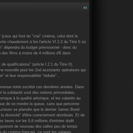
#3
 (ceux qui font du "vrai" cinéma, celui dont le
te chaudement à lire l'article VI.2.2 du Titre II où
on" dépendra du budget prévisionnel - donc du
ion des films à moins de 4 millions d'€ dans
de qualifications" (article I.2.1 du Titre II),
ne nouvelle pour les 2nd assistants opérateurs qui
" et leur responsabilité "réduite"...
t devenue notre société ces dernières années. Dans
t la solidarité sont des notions primordiales,
ique à la qualité artistique, et les salariés au
inue de se mordre la queue, sans que personne
ucteurs se plaindre que le dernier James Bond
a diversité" d'être correctement distribués. Et de
 taxes sur les 6,6 millions d'entrées dudit
clipseront de nouveau des salles peu de temps
e du cinéma français, ce sont les salaires