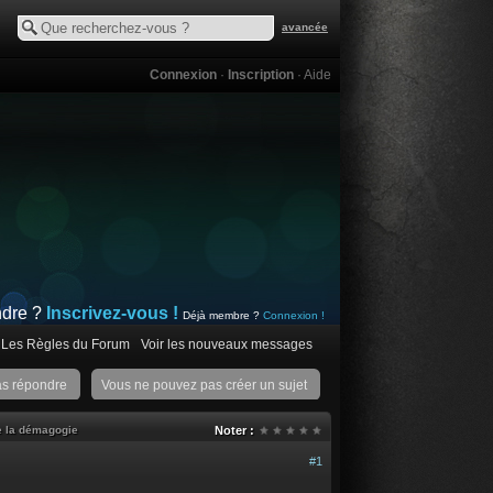
avancée
Connexion
·
Inscription
·
Aide
ndre ?
Inscrivez-vous !
Déjà membre ?
Connexion !
Les Règles du Forum
Voir les nouveaux messages
as répondre
Vous ne pouvez pas créer un sujet
e la démagogie
Noter :
#1