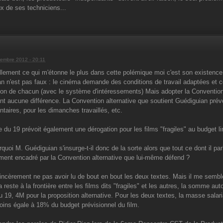
x de ses techniciens...
embre 2012 - 20:11
lement ce qui m'étonne le plus dans cette polémique moi c'est son existence. E
n n'est pas faux : le cinéma demande des conditions de travail adaptées et ce
tion de chacun (avec le système d'intéressements) Mais adopter la Convention a
t aucune différence. La Convention alternative que soutient Guédiguian prév
taires, pour les dimanches travaillés, etc.
te du 19 prévoit également une dérogation pour les films "fragiles" au budget li
rquoi M. Guédiguian s'insurge-t-il donc de la sorte alors que tout ce dont il 
ment encadré par la Convention alternative que lui-même défend ?
incèrement ne pas avoir lu de bout en bout les deux textes. Mais il me semble 
 reste à la frontière entre les films dits "fragiles" et les autres, la somme au
du 19, 4M pour la proposition alternative. Pour les deux textes, la masse salar
oins égale à 18% du budget prévisionnel du film.