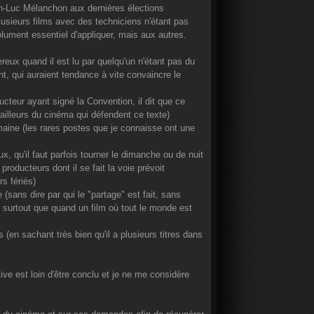
n-Luc Mélanchon aux dernières élections
 plusieurs films avec des techniciens n'étant pas
solument essentiel d'appliquer, mais aux autres.
reux quand il est lu par quelqu'un n'étant pas du
nt, qui auraient tendance à vite convaincre le
cteur ayant signé la Convention, il dit que ce
ailleurs du cinéma qui défendent ce texte)
maine (les rares postes que je connaisse ont une
, qu'il faut parfois tourner le dimanche ou de nuit
roducteurs dont il se fait la voie prévoit
s fériés)
 (sans dire par qui le "partage" est fait, sans
r surtout que quand un film où tout le monde est
s (en sachant très bien qu'il a plusieurs titres dans
ive est loin d'être conclu et je ne me considère