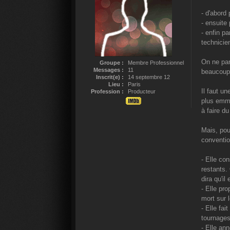
- d'abord 
- ensuite
- enfin p
technicie
On ne par
Groupe :
Membre Professionnel
Messages :
11
beaucoup
Inscrit(e) :
14 septembre 12
Lieu :
Paris
Il faut u
Profession :
Producteur
plus emme
à faire d
Mais, pour
conventio
- Elle co
restants. 
dira qu'il
- Elle pr
mort sur l
- Elle fai
tournages
- Elle ann