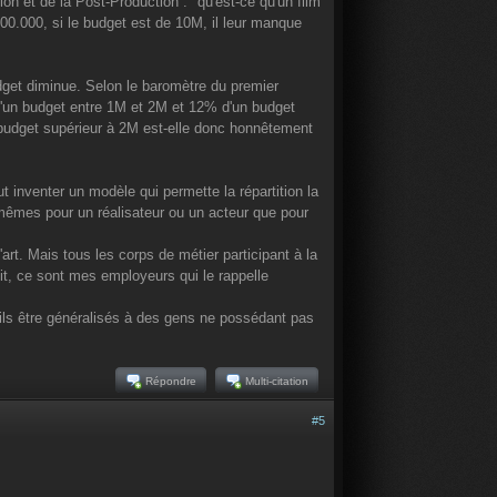
n et de la Post-Production : "qu'est-ce qu'un film
500.000, si le budget est de 10M, il leur manque
dget diminue. Selon le baromètre du premier
d'un budget entre 1M et 2M et 12% d'un budget
 budget supérieur à 2M est-elle donc honnêtement
t inventer un modèle qui permette la répartition la
 mêmes pour un réalisateur ou un acteur que pour
art. Mais tous les corps de métier participant à la
it, ce sont mes employeurs qui le rappelle
ils être généralisés à des gens ne possédant pas
Répondre
Multi-citation
#5