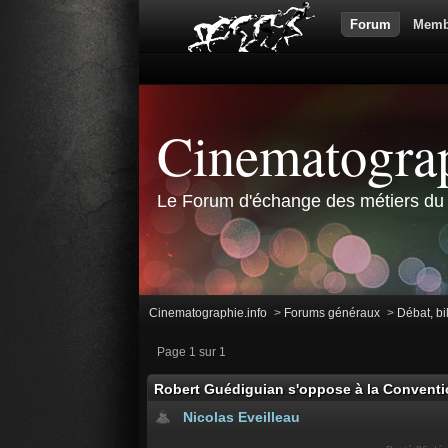
Forum
Memb
Cinematograp
Le Forum d'échange des métiers du 
Cinematographie.info
>
Forums généraux
>
Débat, bi
Page 1 sur 1
Robert Guédiguian s'oppose à la Conventio
Nicolas Eveilleau