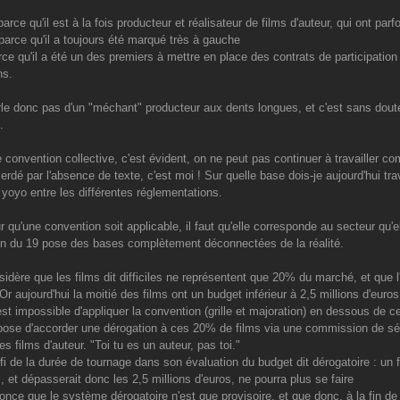
parce qu'il est à la fois producteur et réalisateur de films d'auteur, qui ont par
 parce qu'il a toujours été marqué très à gauche
arce qu'il a été un des premiers à mettre en place des contrats de participation
ns.
le donc pas d'un "méchant" producteur aux dents longues, et c'est sans dou
.
ne convention collective, c'est évident, on ne peut pas continuer à travailler c
rdé par l'absence de texte, c'est moi ! Sur quelle base dois-je aujourd'hui tr
u yoyo entre les différentes réglementations.
 qu'une convention soit applicable, il faut qu'elle corresponde au secteur qu'el
n du 19 pose des bases complètement déconnectées de la réalité.
nsidère que les films dit difficiles ne représentent que 20% du marché, et que l
Or aujourd'hui la moitié des films ont un budget inférieur à 2,5 millions d'euro
 est impossible d'appliquer la convention (grille et majoration) en dessous de c
opose d'accorder une dérogation à ces 20% de films via une commission de séle
es films d'auteur. "Toi tu es un auteur, pas toi."
t fi de la durée de tournage dans son évaluation du budget dit dérogatoire : un 
, et dépasserait donc les 2,5 millions d'euros, ne pourra plus se faire
once que le système dérogatoire n'est que provisoire, et que donc, à la fin de s