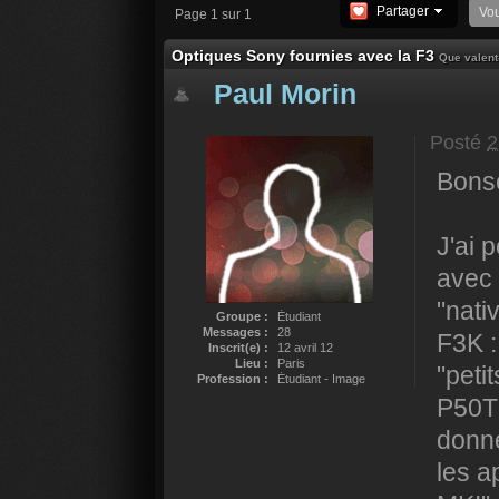
Partager
Vo
Page 1 sur 1
Optiques Sony fournies avec la F3
Que valent
Paul Morin
Posté
2
Bonso
J'ai 
avec 
"nati
Groupe :
Étudiant
Messages :
28
F3K :
Inscrit(e) :
12 avril 12
Lieu :
Paris
"peti
Profession :
Étudiant - Image
P50T
donné
les a