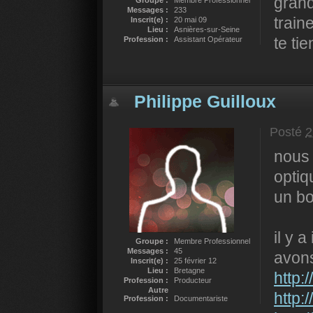
grand
Groupe :
Membre Professionnel
Messages :
233
train
Inscrit(e) :
20 mai 09
Lieu :
Asnières-sur-Seine
te ti
Profession :
Assistant Opérateur
Philippe Guilloux
Posté
2
nous 
optiq
un bo
il y 
Groupe :
Membre Professionnel
Messages :
45
avons
Inscrit(e) :
25 février 12
Lieu :
Bretagne
http:
Profession :
Producteur
Autre
http:
Profession :
Documentariste