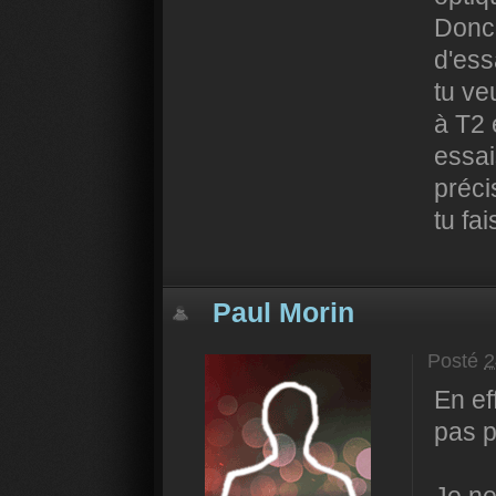
Donc 
d'ess
tu ve
à T2 
essai
préci
tu fai
Paul Morin
Posté
2
En eff
pas p