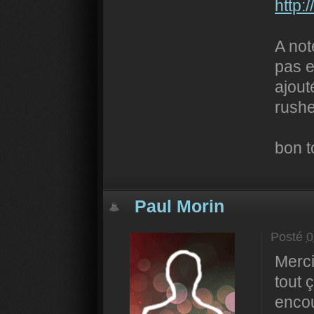
http:
A not
pas 
ajout
rushe
bon 
Paul Morin
Posté
0
Merci
tout ç
encou