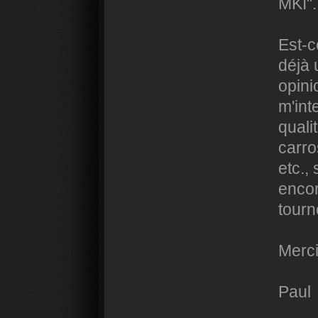
MKI".
Est-c
déjà 
opini
m'int
quali
carros
etc.,
encor
tourn
Merci
Paul