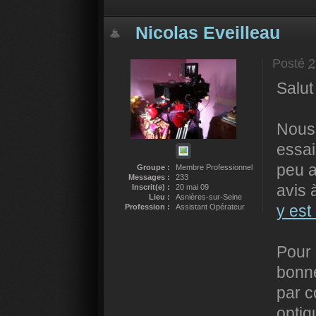
Nicolas Eveilleau
Posté
2
Salut
Nous 
essai
peu a
Groupe :
Membre Professionnel
Messages :
233
avis
Inscrit(e) :
20 mai 09
Lieu :
Asnières-sur-Seine
y est
Profession :
Assistant Opérateur
Pour 
bonne
par c
optiq