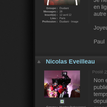
Je ne
en li
Groupe :
Étudiant
Messages :
28
autre
Inscrit(e) :
12 avril 12
Lieu :
Paris
Profession :
Étudiant - Image
Joyeu
Paul
Nicolas Eveilleau
Posté
2
Non e
publi
temps
depui