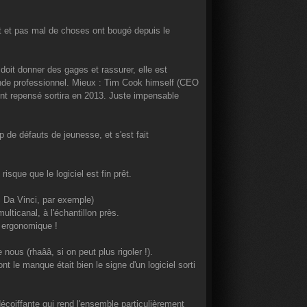
t et pas mal de choses ont bougé depuis le
doit donner des gages et rassurer, elle est
nde professionnel. Mieux : Tim Cook himself (CEO
ent repensé sortira en 2013. Juste impensable
 de défauts de jeunesse, et s'est fait
sque que le logiciel est fin prêt.
c Da Vinci, par exemple)
lticanal, à l'échantillon près.
s ergonomique !
nous (rhaââ, si on peut plus rigoler !).
t le manque était bien le signe d'un logiciel sorti
coiffante qui rend l'ensemble particulièrement