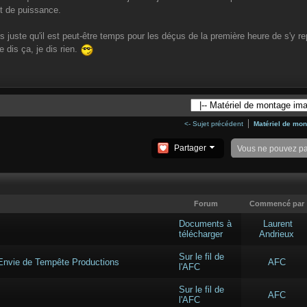
t de puissance.
is juste qu'il est peut-être temps pour les déçus de la première heure de s'y re
e dis ça, je dis rien.
<- Sujet précédent
Matériel de mon
Partager
Vous ne pouvez p
Forum
Commencé par
Documents à
Laurent
télécharger
Andrieux
Sur le fil de
 Envie de Tempête Productions
AFC
l'AFC
Sur le fil de
AFC
l'AFC