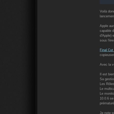
Voilà don
lancement
Apple aur
capable d
d'Apple) 
sous l'èr
Final Cut
copieusem
Avec la v
Il est bi
Sa gestio
Les Rôles
Le multic
Le monito
10.0.6 se
prématuré
Je note s