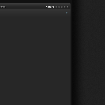
eures
Noter :
#1