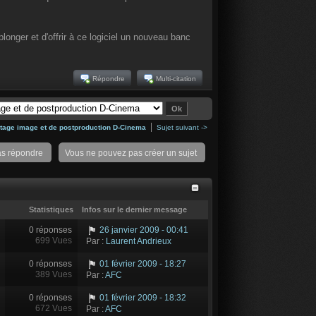
plonger et d'offrir à ce logiciel un nouveau banc
Répondre
Multi-citation
tage image et de postproduction D-Cinema
Sujet suivant ->
as répondre
Vous ne pouvez pas créer un sujet
Statistiques
Infos sur le dernier message
0 réponses
26 janvier 2009 - 00:41
699 Vues
Par :
Laurent Andrieux
0 réponses
01 février 2009 - 18:27
389 Vues
Par :
AFC
0 réponses
01 février 2009 - 18:32
672 Vues
Par :
AFC