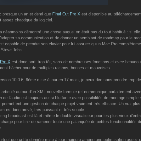
c presque un an et demi que
Final Cut Pro X
est disponible au téléchargemen
 assez chaotique du logiciel.
a néanmoins démontré une chose auquel on était pas du tout habitué : si elle 
'adapter sa communication et de donner un semblant de roadmap pour le mo
est capable de prendre son clavier pour lui assurer qu'un Mac Pro complètem
e Steve Jobs.
 Pro X
est donc sorti trop tôt, sans de nombreuses fonctions et avec beaucoup
ent bâcher pour de multiples raisons, bonnes et mauvaises.
ersion 10.0.6, 6ème mise à jour en 17 mois, je peux dire sans prendre trop de ri
en articulé autour d'un XML nouvelle formule (et communique parfaitement ave
n de l'audio est toujours aussi bluffante avec possibilités de montage simple mu
 permettent une gestion de chaque projet vraiment très efficace. Un vrai plu
am est bien arrivé, très puissant et très souple.
ring broadcast est là et même le double visualiseur pour les plus vieux d'entre 
 charge pour finir de ramener toute une palanquée de petites fonctionnalités don
.
urtout que cette dernière mise à jour majeure amène une optimisation assez dé