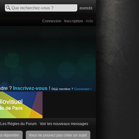
avancée
Connexion
·
Inscription
·
Aide
ndre ?
Inscrivez-vous !
Déjà membre ?
Connexion !
Les Règles du Forum
Voir les nouveaux messages
as répondre
Vous ne pouvez pas créer un sujet