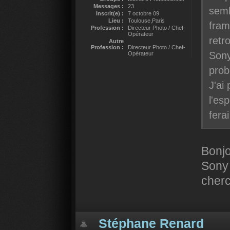
Messages :
23
semb
Inscrit(e) :
7 octobre 09
Lieu :
Toulouse,Paris
fram
Profession :
Directeur Photo / Chef-
Opérateur
retr
Autre
Profession :
Directeur Photo / Chef-
Sony
Opérateur
prob
J'ai
l'es
ferai
Bonj
Sony
cher
Stéphane Renard