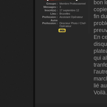
bon lo
Groupe :
Membre Professionnel
Messages :
3
copie
Inscrit(e) :
17 septembre 12
Lieu :
Bruxelles
fin d
Profession :
Assistant Opérateur
Autre
probl
Profession :
Directeur Photo / Chef-
Opérateur
preuv
En ce
disqu
plate
qui al
tranf
l'aut
march
lié au
Voilà.