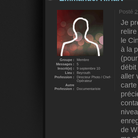
Posté
2
Je pr
relir
le Ci
à la 
(pour
Groupe :
Membre
Messages :
5
débit
Inscrit(e) :
9 septembre 10
Lieu :
Beyrouth
aller
Profession :
Directeur Photo / Chef-
Opérateur
carte
Autre
Profession :
Documentariste
préci
conta
nivea
enreg
de Wi