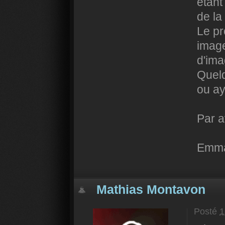
étant
de la
Le pr
image
d'ima
Quelq
ou ay
Par a
Emma
Mathias Montavon
Posté
1