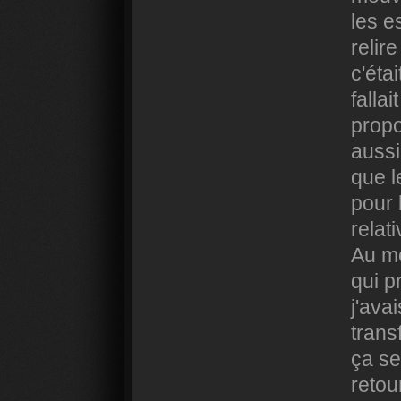
les e
relir
c'étai
falla
propo
aussi
que l
pour 
relat
Au mo
qui p
j'ava
trans
ça se
retou