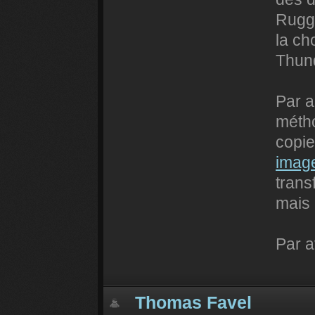
Rugge
la ch
Thund
Par a
métho
copie
imag
trans
mais 
Par a
Thomas Favel