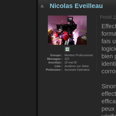
Nicolas Eveilleau
Posté
2
Effec
forma
fais 
logici
bien 
Groupe :
Membre Professionnel
Messages :
323
identi
Inscrit(e) :
20 mai 09
Lieu :
Asnières-sur-Seine
corro
Profession :
Assistant Opérateur
Sinon
effec
effic
peux 