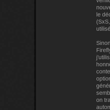
vérifi
nouve
le dé
(SxS,
utili
Sinon
Firef
j'uti
honnê
conte
optio
génér
sembl
on tra
auto