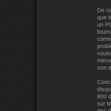
De ce
que l
un PC
tourn
corre
probl
voulo
merve
non ef
Conce
disqu
800 d
sur M
des d