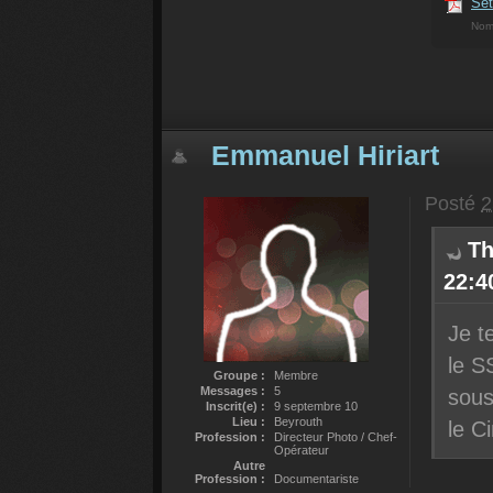
Set
Nom
Emmanuel Hiriart
Posté
2
Th
22:40
Je t
le S
Groupe :
Membre
Messages :
5
sous
Inscrit(e) :
9 septembre 10
Lieu :
Beyrouth
le C
Profession :
Directeur Photo / Chef-
Opérateur
Autre
Profession :
Documentariste