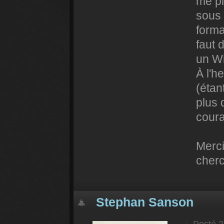
me pl
sous
forma
faut 
un W
À l'h
(étan
plus 
coura
Merci
cherc
Stephan Sanson