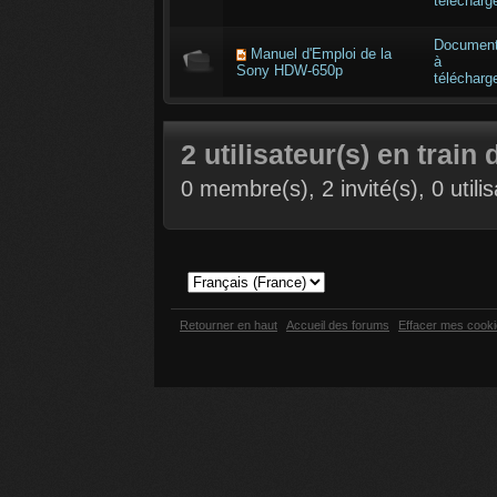
télécharg
Documen
Manuel d'Emploi de la
à
Sony HDW-650p
télécharg
2 utilisateur(s) en train 
0 membre(s), 2 invité(s), 0 util
Retourner en haut
Accueil des forums
Effacer mes cook