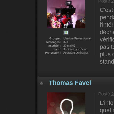
Posté
2
C'est
penda
l'inté
décha
vérif
Groupe :
Membre Professionnel
Messages :
323
pas t
Inscrit(e) :
20 mai 09
Lieu :
Asnières-sur-Seine
plus 
Profession :
Assistant Opérateur
stand
Thomas Favel
Posté
2
L'inf
quel 