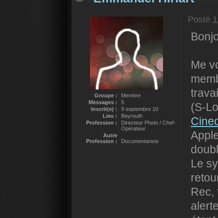
Posté
1
Bonjo
Me vo
membr
trava
Groupe :
Membre
Messages :
5
(S-Lo
Inscrit(e) :
9 septembre 10
Lieu :
Beyrouth
Cine
Profession :
Directeur Photo / Chef-
Opérateur
Apple
Autre
Profession :
Documentariste
doubl
Le sy
retou
Rec, 
alert