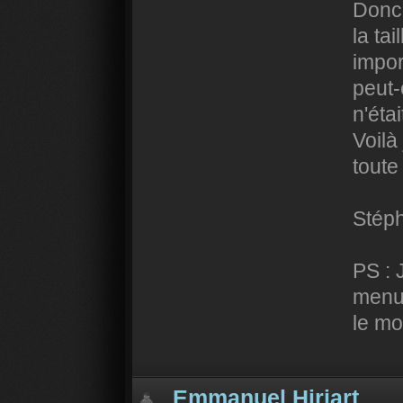
Donc 
la tai
impor
peut-
n'éta
Voilà
toute
Stép
PS : J
menu
le mo
Emmanuel Hiriart