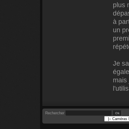
plus 
dépas
à par
un pr
premi
répét
Je sa
égale
mais 
l'utili
Rechercher