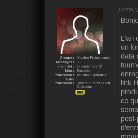
Posté
1
Bonjo
L'an 
un lo
data
Groupe :
Membre Professionnel
Messages :
3
tourn
Inscrit(e) :
17 septembre 12
Lieu :
Bruxelles
enreg
Profession :
Assistant Opérateur
Autre
link 
Profession :
Directeur Photo / Chef-
Opérateur
produ
ce que
semai
post
d'enr
mouve