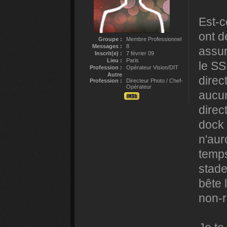
Est-c
ont d
Groupe :
Membre Professionnel
Messages :
8
assur
Inscrit(e) :
7 février 09
Lieu :
Paris
le SS
Profession :
Opérateur Vision/DIT
Autre
direc
Profession :
Directeur Photo / Chef-
Opérateur
aucun
direc
dock 
n'aur
temps
stade
bête 
non-r