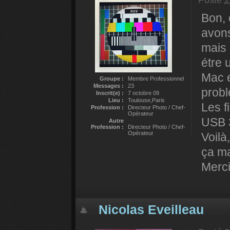
Posté
2
Bon, 
avons
mais 
étre u
Mac e
Groupe :
Membre Professionnel
Messages :
23
prob
Inscrit(e) :
7 octobre 09
Lieu :
Toulouse,Paris
Les f
Profession :
Directeur Photo / Chef-
Opérateur
USB 3
Autre
Profession :
Directeur Photo / Chef-
Opérateur
Voilà
ça m
Merci
Nicolas Eveilleau