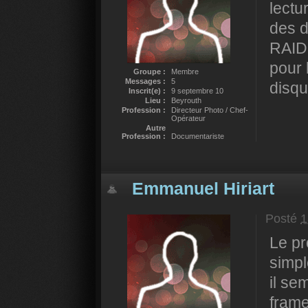
lectu
des d
RAID,
pour 
Groupe :
Membre
Messages :
5
disqu
Inscrit(e) :
9 septembre 10
Lieu :
Beyrouth
Profession :
Directeur Photo / Chef-
Opérateur
Autre
Profession :
Documentariste
Emmanuel Hiriart
Posté
1
Le pr
simpl
il se
frame