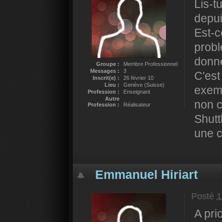
Lis-t
depui
Est-c
probl
donn
Groupe :
Membre Professionnel
Messages :
3
C'est
Inscrit(e) :
26 février 10
Lieu :
Genève (Suisse)
exemp
Profession :
Enseignant
Autre
non 
Profession :
Réalisateur
Shutt
une c
Emmanuel Hiriart
Posté
1
A pri