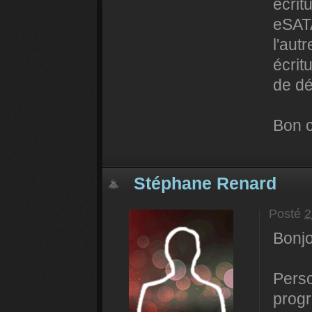
écrit
eSATA
l'aut
écrit
de dé
Bon c
Stéphane Renard
Posté
2
Bonjo
Perso
progr