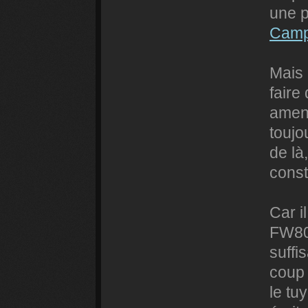
une p
Cam
Mais 
faire
amena
toujo
de là
const
Car i
FW800
suffi
coup 
le tu