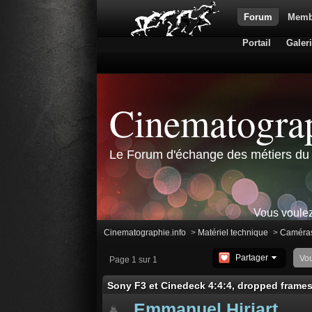
Forum
Memb
Portail
Galer
Cinematograp
Le Forum d'échange des métiers du 
Vous voulez
Cinematographie.info
>
Matériel technique
>
Caméra
Partager
Vo
Page 1 sur 1
Sony F3 et Cinedeck 4:4:4, dropped frames
Emmanuel Hiriart