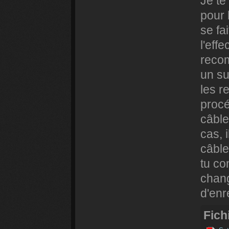
Je te
pour 
se fa
l'eff
recom
un su
les r
procé
câble
cas, 
câble
tu co
chan
d'enr
Fichi