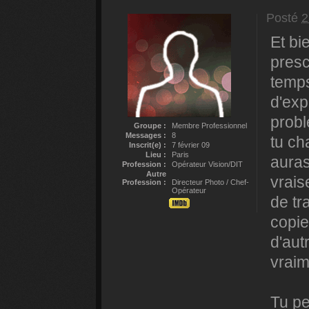
Posté
2
Et bi
presc
temps
d'expl
probl
Groupe :
Membre Professionnel
Messages :
8
tu ch
Inscrit(e) :
7 février 09
Lieu :
Paris
auras
Profession :
Opérateur Vision/DIT
Autre
vrais
Profession :
Directeur Photo / Chef-
Opérateur
de tr
copie
d'aut
vraim
Tu pe