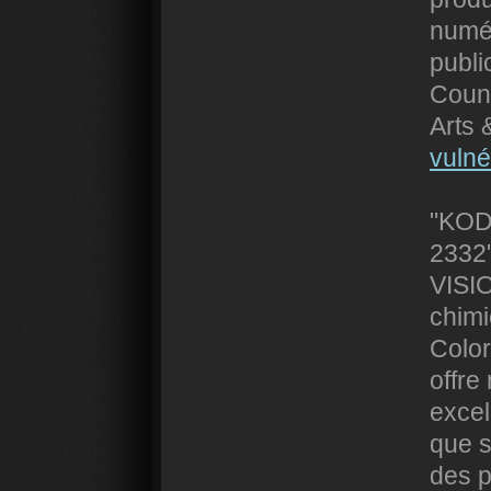
numér
publi
Counc
Arts 
vulné
"KODA
2332"
VISIO
chimi
Color
offre
excel
que s
des p