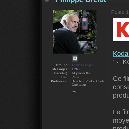
Posté
1
Koda
: - "
Groupe :
Admin Principal
Messages :
1 266
Inscrit(e) :
14 janvier 09
Ce fi
Lieu :
Paris
Profession :
Directeur Photo / Chef-
Opérateur
conse
CST
produ
Le fil
moye
produ