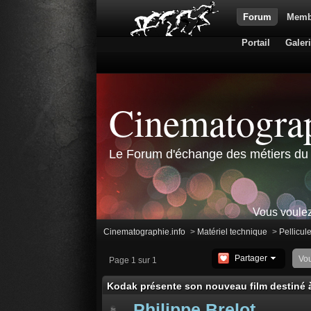
Forum
Memb
Portail
Galer
Cinematograp
Le Forum d'échange des métiers du 
Vous voulez
Cinematographie.info
>
Matériel technique
>
Pellicul
Partager
Vo
Page 1 sur 1
Kodak présente son nouveau film destiné à
Philippe Brelot