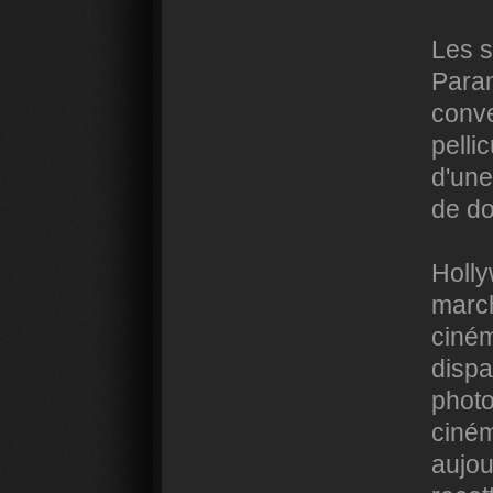
Les s
Param
conve
pelli
d'une
de do
Holly
march
ciné
dispa
photo
ciném
aujou