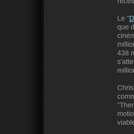
recet
Le "
D
que d
ciné
milli
438 m
s'att
milli
Chris
commu
“Ther
motio
viable