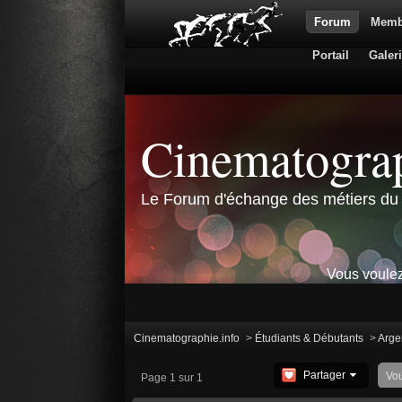
Forum
Memb
Portail
Galer
Cinematograp
Le Forum d'échange des métiers du 
Vous voulez
Cinematographie.info
>
Étudiants & Débutants
>
Argen
Partager
Vo
Page 1 sur 1