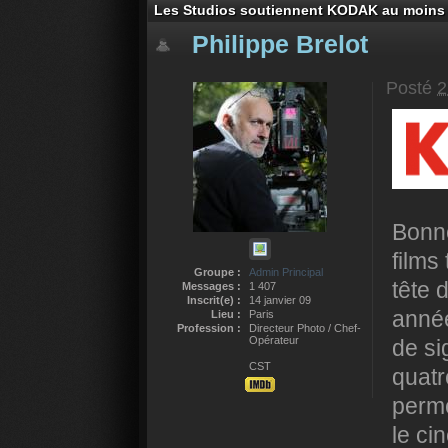
Les Studios soutiennent KODAK au moins 
Philippe Brelot
Posté
2
Bonne
films
Groupe :
Admin Principal
tête 
Messages :
1 407
Inscrit(e) :
14 janvier 09
année
Lieu :
Paris
Profession :
Directeur Photo / Chef-
Opérateur
de si
CST
quatr
perme
le ci