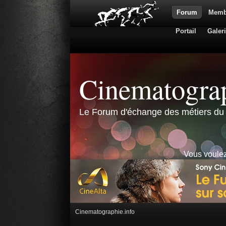
Forum
Memb
Portail
Galer
Cinematograp
Le Forum d'échange des métiers du 
Vous voulez
Cinematographie.info