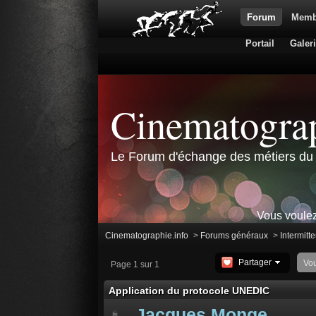
Forum
Memb
Portail
Galer
Cinematograp
Le Forum d'échange des métiers du 
Vous voulez
Cinematographie.info
>
Forums généraux
>
Intermitte
Partager
Vo
Page 1 sur 1
Application du protocole UNEDIC
Jacques Monge