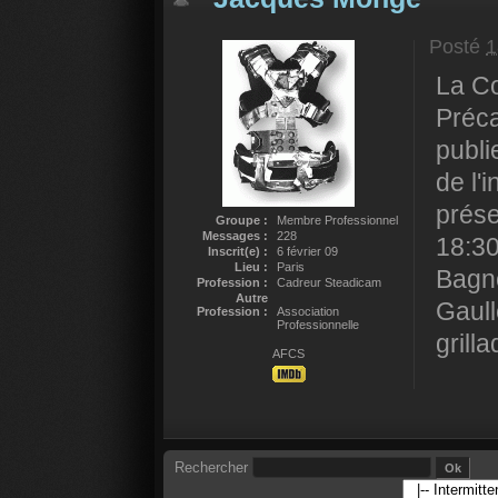
Posté
1
La Co
Préca
publi
de l'
prése
Groupe :
Membre Professionnel
Messages :
228
18:30
Inscrit(e) :
6 février 09
Lieu :
Paris
Bagno
Profession :
Cadreur Steadicam
Autre
Gaull
Profession :
Association
Professionnelle
grill
AFCS
Rechercher