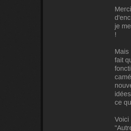
Merci
d'enc
je me
!
Mais 
fait q
fonct
camér
nouve
idées
ce qu
Voici
"Autr