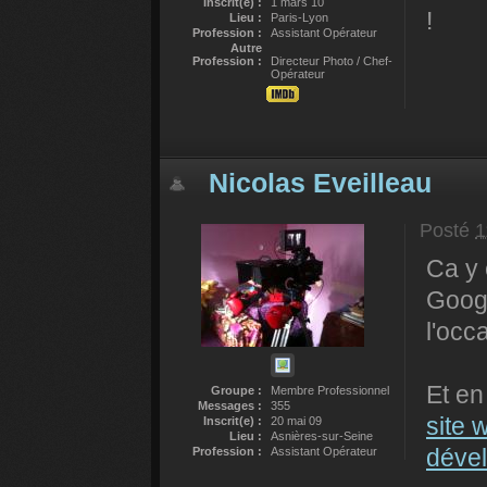
Inscrit(e) :
1 mars 10
!
Lieu :
Paris-Lyon
Profession :
Assistant Opérateur
Autre
Profession :
Directeur Photo / Chef-
Opérateur
Nicolas Eveilleau
Posté
1
Ca y 
Googl
l'occ
Et en
Groupe :
Membre Professionnel
Messages :
355
site 
Inscrit(e) :
20 mai 09
Lieu :
Asnières-sur-Seine
déve
Profession :
Assistant Opérateur