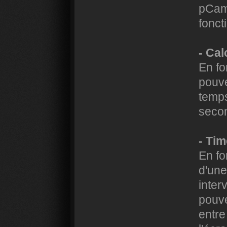
pCam.
fonct
- Cal
En fo
pouve
temps
secon
- Tim
En fo
d'une
inter
pouve
entre