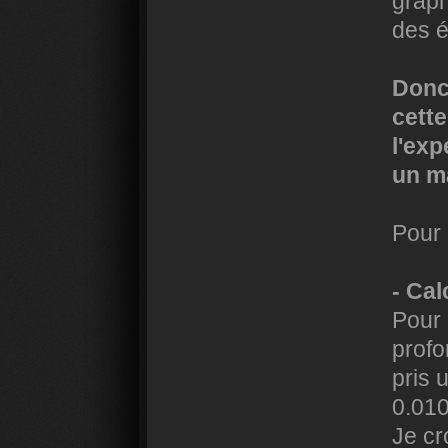
graph
des é
Donc 
cette
l'exp
un ma
Pour l
- Cal
Pour 
profo
pris 
0.01
Je cr