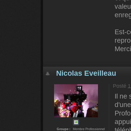
valeu
enreg
Est-c
repro
Merci
Nicolas Eveilleau
Posté
1
Il ne
d'une
Profo
appui
télép
Groupe :
Membre Professionnel