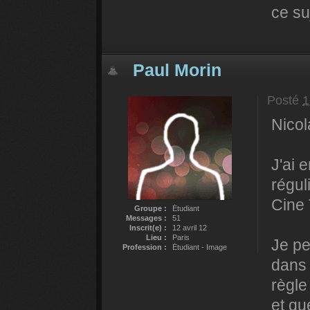
ce su
Paul Morin
Posté
1
Nicol
J'ai 
régul
Cine 
Groupe :
Étudiant
Messages :
51
Inscrit(e) :
12 avril 12
Lieu :
Paris
Je pe
Profession :
Étudiant - Image
dans 
règle
et qu