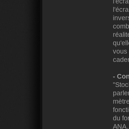
l'écr
l'écr
inver
combi
réali
qu'el
vous 
caden
- Co
"Stoc
parle
mètre
fonct
du fo
ANA..