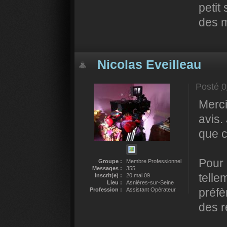
petit
des 
Nicolas Eveilleau
Posté
0
Merci
avis.
que c
Pour 
Groupe :
Membre Professionnel
Messages :
355
telle
Inscrit(e) :
20 mai 09
Lieu :
Asnières-sur-Seine
préfè
Profession :
Assistant Opérateur
des 