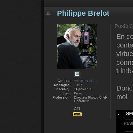
Philippe Brelot
Posté
0
En co
cont
virtu
conna
trimb
Groupe :
Admin Principal
Messages :
1 407
Donc 
Inscrit(e) :
14 janvier 09
Lieu :
Paris
moi :
Profession :
Directeur Photo / Chef-
Opérateur
CST