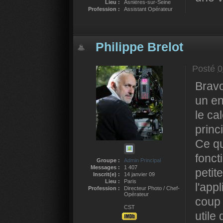
Lieu :
Asnières-sur-Seine
Profession :
Assistant Opérateur
Philippe Brelot
Posté
0
Bravo
un en
le ca
princ
Ce qu
fonct
Groupe :
Admin Principal
Messages :
1 407
petit
Inscrit(e) :
14 janvier 09
Lieu :
Paris
l'appl
Profession :
Directeur Photo / Chef-
Opérateur
coup 
CST
utile