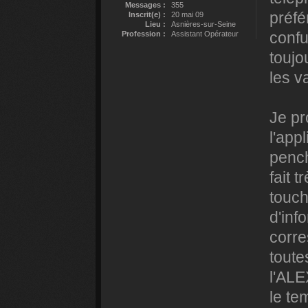
Messages :
355
préfé
Inscrit(e) :
20 mai 09
Lieu :
Asnières-sur-Seine
confu
Profession :
Assistant Opérateur
toujo
les v
Je pr
l'app
pench
fait 
touch
d'inf
corr
toute
l'ALE
le te