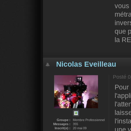
vous 
métr
inver
que p
la R
Nicolas Eveilleau
Posté
0
Pour 
l'appl
l'att
laiss
l'ins
Groupe :
Membre Professionnel
Messages :
355
une v
Inscrit(e) :
20 mai 09