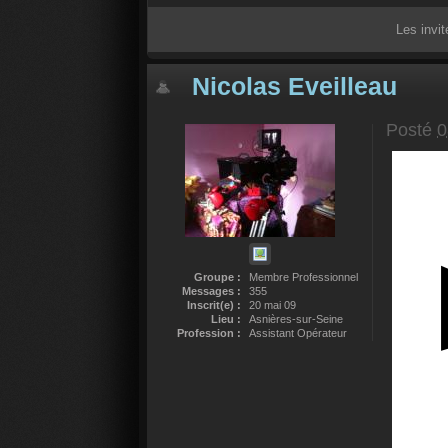
Les invi
Nicolas Eveilleau
Posté
0
Groupe :
Membre Professionnel
Messages :
355
Inscrit(e) :
20 mai 09
Lieu :
Asnières-sur-Seine
Profession :
Assistant Opérateur