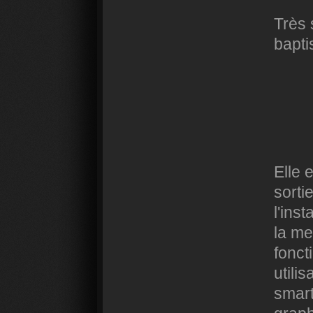
Très 
bapt
Elle 
sorti
l'ins
la me
fonct
utili
smart