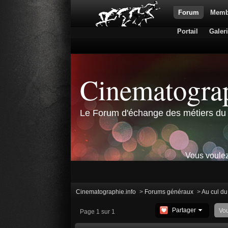
Forum
Memb
Portail
Galer
Cinematograp
Le Forum d'échange des métiers du 
Vous voulez
Cinematographie.info
>
Forums généraux
>
Au cul d
Partager
Vo
Page 1 sur 1