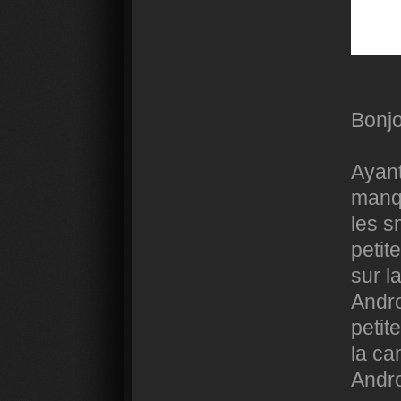
Bonjo
Ayant
manqu
les s
petit
sur l
Andro
petit
la ca
Andro