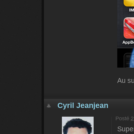
Au su
Cyril Jeanjean
Posté
2
Super