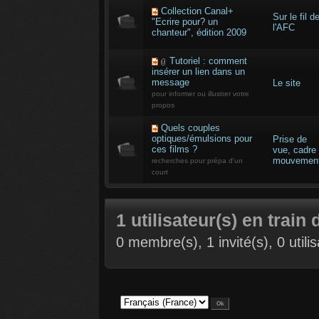
Collection Canal+
Sur le fil d
"Ecrire pour? un
l'AFC
chanteur", édition 2009
Tutoriel : comment
insérer un lien dans un
message
Le site
pour informer ou illustrer votre
propos
Quels couples
optiques/émulsions pour
Prise de
ces films ?
vue, cadre
mouvemen
recherches pour prépa d'un
court
1 utilisateur(s) en train 
0 membre(s), 1 invité(s), 0 util