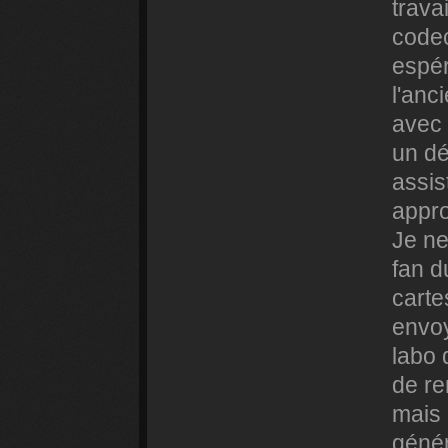
travai
codec
espér
l'anc
avec 
un dé
assis
appro
Je ne
fan d
carte
envoy
labo 
de re
mais 
génér