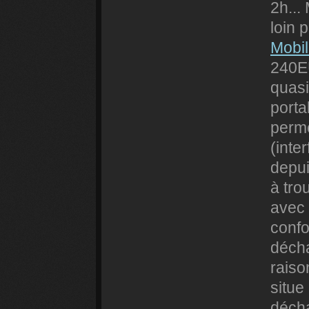
2h...
loin 
Mobi
240EU
quasi
porta
perme
(inte
depui
à tro
avec 
confo
déch
raiso
situe
déch