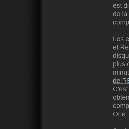
est d
de la
comp
Les e
et Re
disq
plus 
minu
de R
C'est
obten
comp
One.