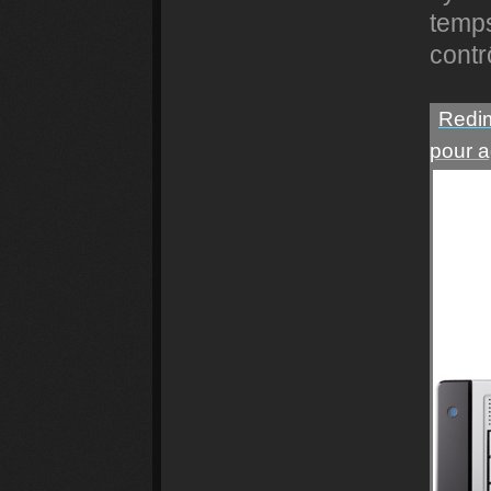
temps
contr
Redim
pour a