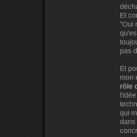
décha
Et co
"Oui 
qu'es
toujo
pas d
Et po
mon e
rôle 
l'idé
techn
qui m
dans 
concr