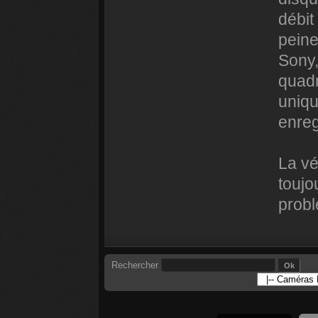
débit
peine
Sony,
quadr
uniq
enreg
La vé
toujo
probl
Rechercher