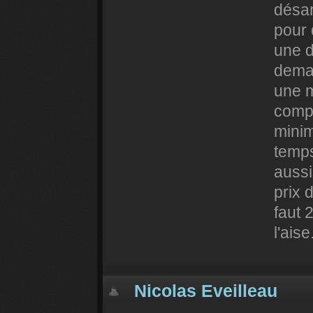
désar
pour 
une d
deman
une 
compt
minim
temps
aussi
prix 
faut 
l'aise.
Nicolas Eveilleau