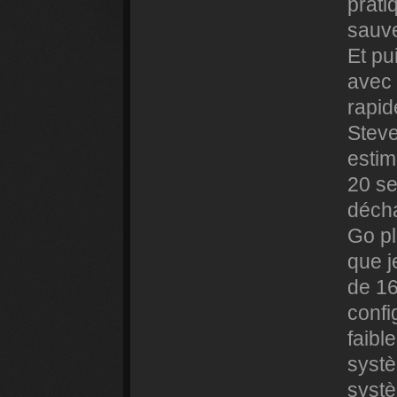
prati
sauve
Et pu
avec 
rapid
Steve
estim
20 se
déch
Go pl
que j
de 16
confi
faibl
systè
systè