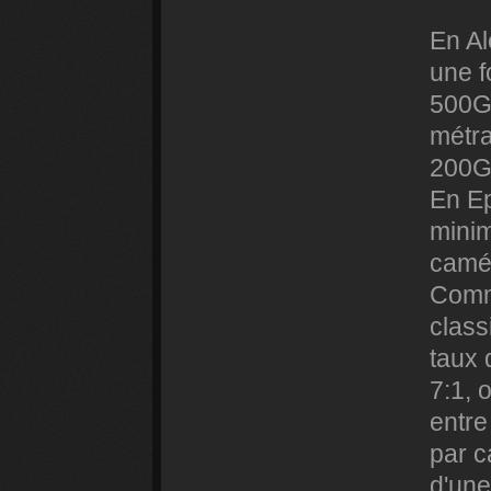
En Al
une f
500Go
métra
200Go
En Ep
minim
camér
Comme
class
taux 
7:1, 
entre
par c
d'une