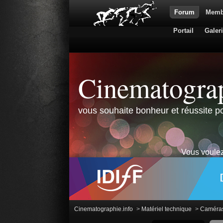
Forum
Memb
Portail
Galer
Cinematograp
vous souhaite bonheur et réussite po
Vous voulez
Cinematographie.info
>
Matériel technique
>
Caméra