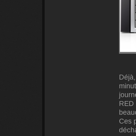
Déjà,
minut
journ
RED E
beauc
Ces 
décha