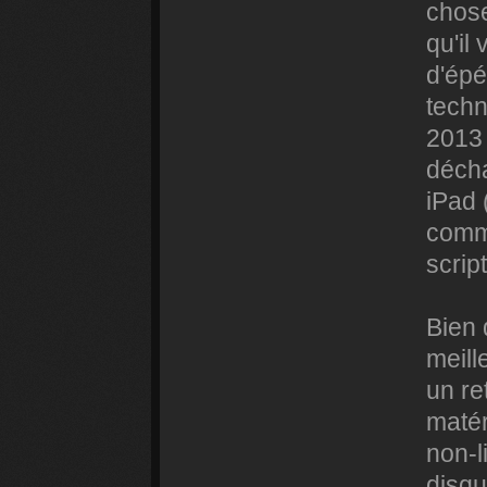
chose
qu'il
d'épé
techn
2013 
déch
iPad 
comma
scrip
Bien 
meill
un re
matér
non-l
disqu