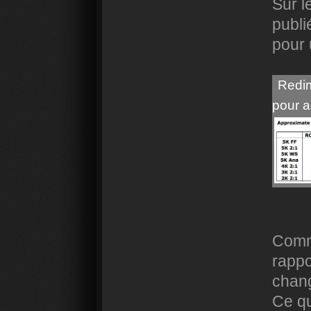
Sur l
publi
pour
Redim
pour a
Comme
rapp
chang
Ce qu