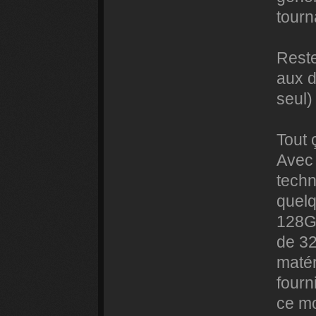
tourn
Reste
aux d
seul)
Tout 
Avec 
techn
quel
128Go
de 32
matér
fourn
ce mo