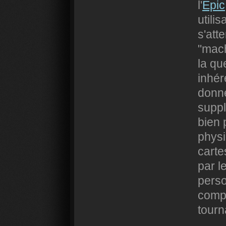
l'
Epic
utili
s'att
"mach
la qu
inhér
donné
suppl
bien 
physi
carte
par l
perso
compr
tourn