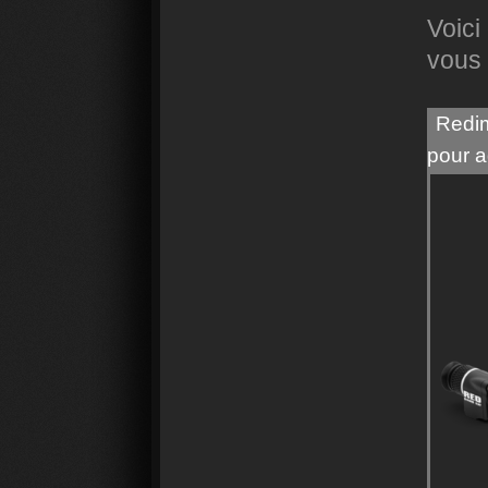
Voici
vous 
Redim
pour a