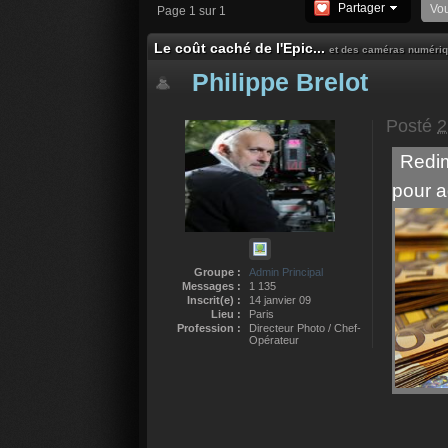
Partager
Vo
Page 1 sur 1
Le coût caché de l'Epic...
et des caméras numériqu
Philippe Brelot
Posté
2
Redim
pour a
Groupe :
Admin Principal
Messages :
1 135
Inscrit(e) :
14 janvier 09
Lieu :
Paris
Profession :
Directeur Photo / Chef-
Opérateur