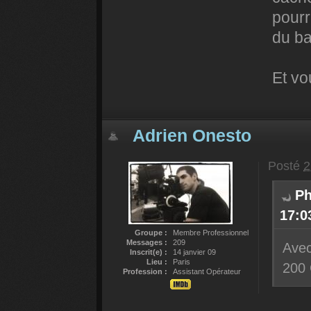
pourra
du ba
Et vo
Adrien Onesto
Posté
2
Ph
17:03
Groupe :
Membre Professionnel
Messages :
209
Avec
Inscrit(e) :
14 janvier 09
Lieu :
Paris
200 
Profession :
Assistant Opérateur