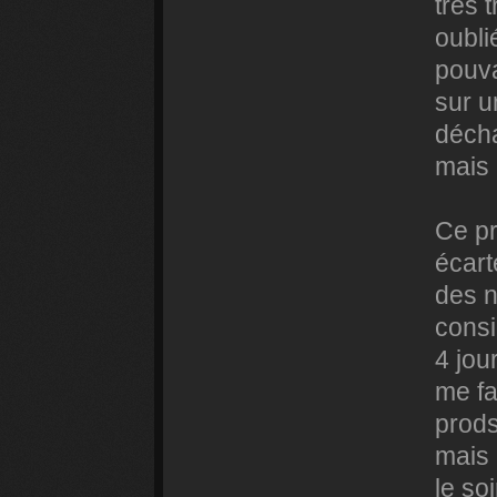
très 
oubli
pouva
sur u
décha
mais 
Ce pr
écart
des n
consi
4 jou
me fa
prods
mais 
le so