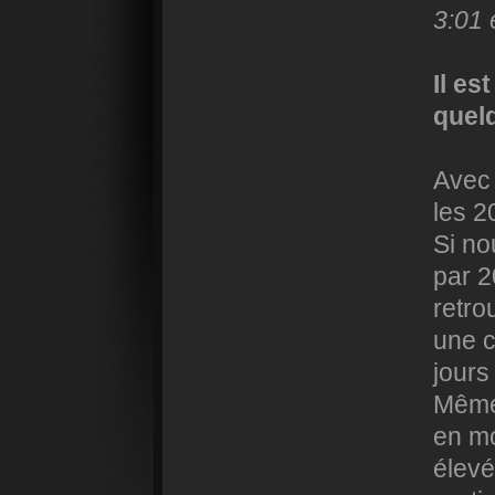
3:01 
Il es
quel
Avec 
les 2
Si no
par 2
retro
une c
jours 
Même 
en mo
élevé