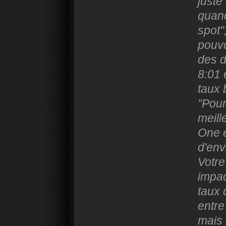
juste
quand
spot"
pouvo
des d
8:01 
taux 
"Pour
meill
One 
d'env
Votre
impac
taux 
entre
mais 