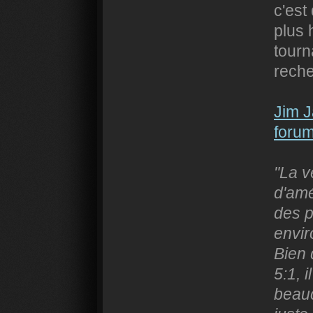
c'est
plus 
tourn
reche
Jim J
foru
"La v
d'amé
des p
envir
Bien 
5:1, 
beauc