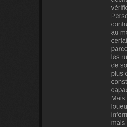
vérif
Perso
contr
au mo
certa
parce
les r
de so
plus 
const
capac
Mais 
loueu
infor
mais 