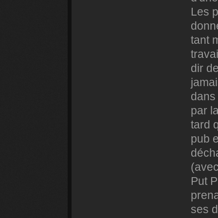
Les p
donné
tant 
trava
dir d
jama
dans 
par l
tard 
pub e
déch
(avec
Put P
prena
ses d