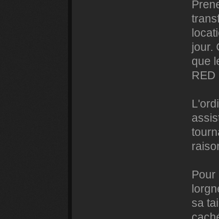
Prene
trans
locat
jour.
que l
RED 
L'ord
assis
tourn
raiso
Pour 
lorgn
sa ta
cach