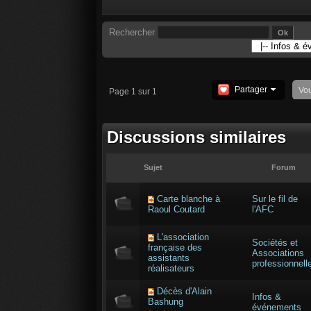
Rechercher
Partager
Vo
Page 1 sur 1
Discussions similaires
Sujet
Forum
Carte blanche à
Sur le fil de
Raoul Coutard
l'AFC
L'association
Sociétés et
française des
Associations
assistants
professionnell
réalisateurs
Décès d'Alain
Infos &
Bashung
événements