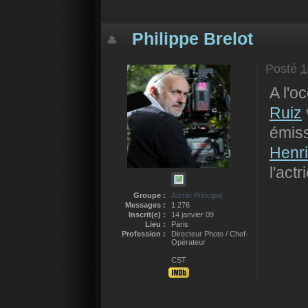
Philippe Brelot
Posté
1
A l'o
Ruiz
émis
Henri
l'actr
Groupe :
Admin Principal
Messages :
1 276
Inscrit(e) :
14 janvier 09
Lieu :
Paris
Profession :
Directeur Photo / Chef-
Opérateur
CST