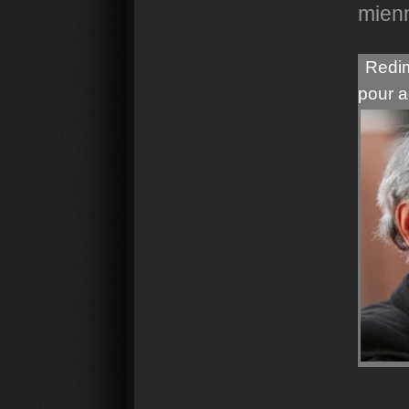
mienn
Redim
pour a