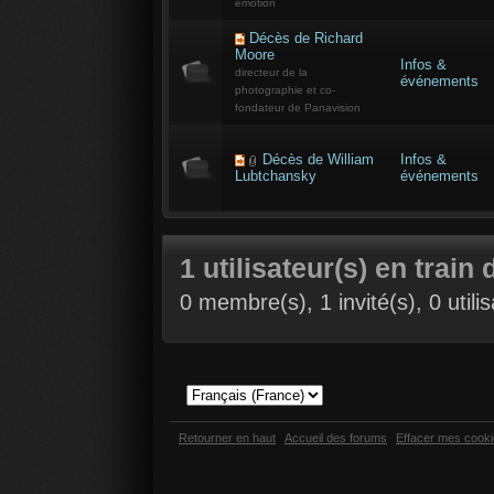
émotion
Décès de Richard
Moore
Infos &
directeur de la
événements
photographie et co-
fondateur de Panavision
Décès de William
Infos &
Lubtchansky
événements
1 utilisateur(s) en train 
0 membre(s), 1 invité(s), 0 util
Retourner en haut
Accueil des forums
Effacer mes cook