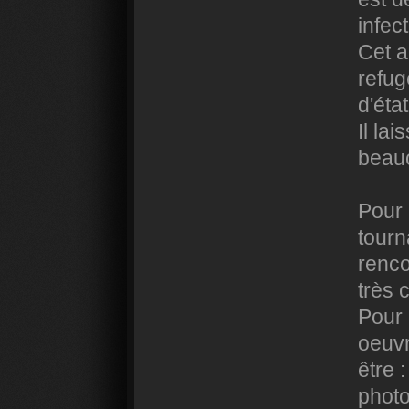
infec
Cet a
refug
d'éta
Il la
beau
Pour 
tourn
renco
très 
Pour 
oeuvr
être :
phot