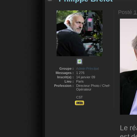
Posté
1
Groupe :
Admin Principal
Messages :
1 276
Inscrit(e) :
14 janvier 09
Lieu :
Paris
Profession :
Directeur Photo / Chef-
Opérateur
CST
Le ré
est d