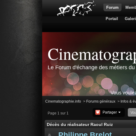
Forum
Memb
Portail
Galer
Cinematograp
Le Forum d'échange des métiers du 
Vous voulez
Cinematographie.info
>
Forums généraux
>
Infos & 
Partager
Vo
Page 1 sur 1
Décès du réalisateur Raoul Ruiz
Philippe Brelot