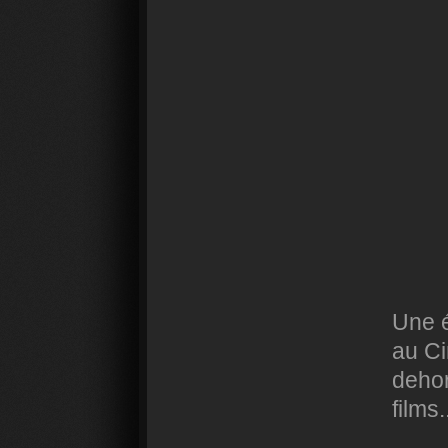
Une é
au Ci
dehor
films.