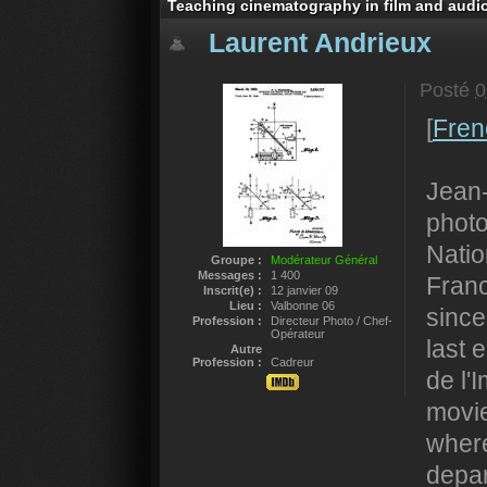
Teaching cinematography in film and audi
Laurent Andrieux
Posté
0
[
Fren
Jean-
photo
Natio
Groupe :
Modérateur Général
Messages :
1 400
Fran
Inscrit(e) :
12 janvier 09
Lieu :
Valbonne 06
since
Profession :
Directeur Photo / Chef-
Opérateur
last 
Autre
Profession :
Cadreur
de l'
movie
where
depar