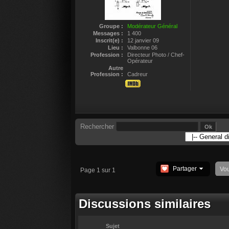
Groupe :
Modérateur Général
Messages :
1 400
Inscrit(e) :
12 janvier 09
Lieu :
Valbonne 06
Profession :
Directeur Photo / Chef-
Opérateur
Autre
Profession :
Cadreur
Rechercher
Partager
Vo
Page 1 sur 1
Discussions similaires
Sujet