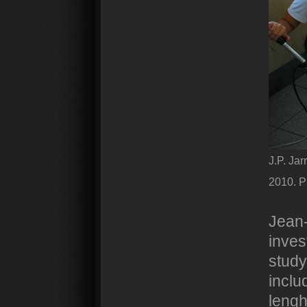
J.P. Jar
2010. P
Jean-
inves
study
inclu
lengh