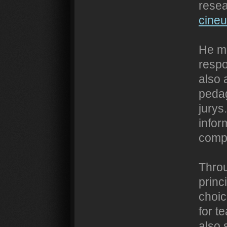
resea
cineu
He me
respo
also 
pedag
jurys
infor
compa
Throu
princ
choic
for t
also 