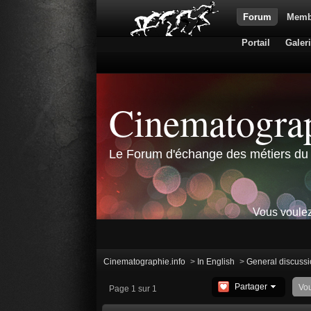
Forum
Memb
Portail
Galer
Cinematograp
Le Forum d'échange des métiers du 
Vous voulez
Cinematographie.info
>
In English
>
General discuss
Partager
Vo
Page 1 sur 1