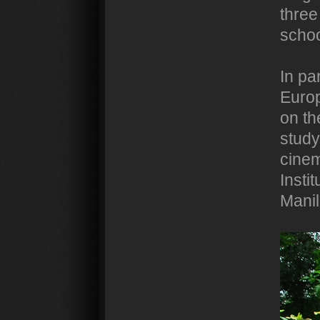
three
schoo
In pa
Europ
on th
study
cinem
Instit
Manil