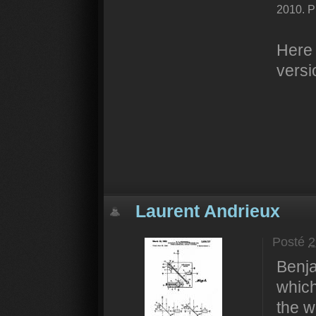
2010. P
Here 
versi
Laurent Andrieux
Posté
2
Benj
which
the w