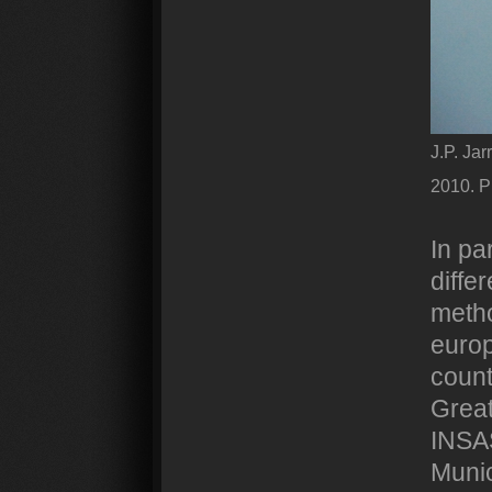
J.P. Jar
2010. P
In pa
diffe
metho
europ
count
Great
INSAS
Munic