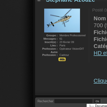
Posté
0
Nom 
700 (
Fich
Groupe :
Membre Professionnel
Fich
Messages :
61
Inscrit(e) :
23 février 09
Catég
Lieu :
Paris
Profession :
Opérateur Vision/DIT
HD e
Autre
Profession :
Cadreur
Cliqu
Rechercher