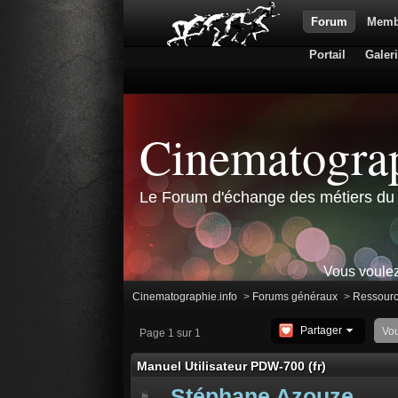
Forum
Memb
Portail
Galer
Cinematograp
Le Forum d'échange des métiers du 
Vous voulez
Cinematographie.info
>
Forums généraux
>
Ressour
Partager
Vo
Page 1 sur 1
Manuel Utilisateur PDW-700 (fr)
Stéphane Azouze