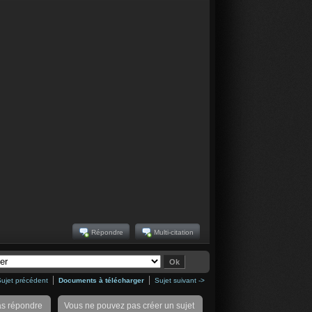
Répondre
Multi-citation
Sujet précédent
Documents à télécharger
Sujet suivant ->
as répondre
Vous ne pouvez pas créer un sujet