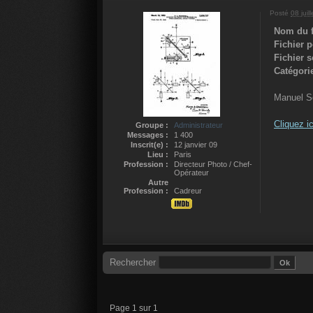
Posté
08 juil
Nom du f
Fichier 
Fichier 
Catégori
Manuel S
Cliquez ic
Groupe :
Administrateur
Messages :
1 400
Inscrit(e) :
12 janvier 09
Lieu :
Paris
Profession :
Directeur Photo / Chef-
Opérateur
Autre
Profession :
Cadreur
Rechercher
Page 1 sur 1