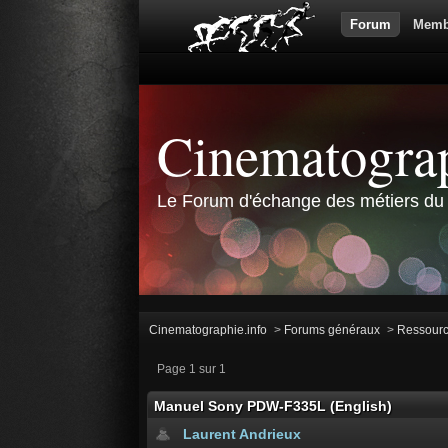
Forum
Memb
Cinematograp
Le Forum d'échange des métiers du 
Cinematographie.info
>
Forums généraux
>
Ressour
Page 1 sur 1
Manuel Sony PDW-F335L (English)
Laurent Andrieux