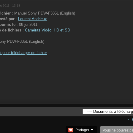
let 2011 - 13:18
ichier
: Manuel Sony PDW-F335L (English)
posté par
:
Laurent Andrieux
soumis le
: 08 jui 2011
e de fichiers
:
Caméras Vidéo, HD et SD
ony PDW-F335L (English)
i pour télécharger ce fichier
<- 
Partager
Vous ne pouvez p