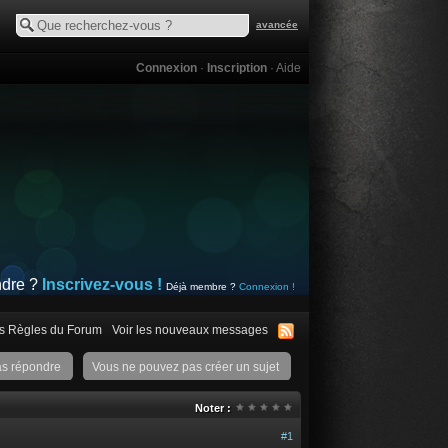
avancée
Connexion
·
Inscription
·
Aide
ndre ?
Inscrivez-vous !
Déjà membre ?
Connexion !
s Règles du Forum
Voir les nouveaux messages
as répondre
Vous ne pouvez pas créer un sujet
Noter :
#1