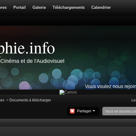
res
Portail
Galerie
Téléchargements
Calendrier
hie.info
Cinéma et de l'Audiovisuel
Vous voulez nous rejoi
ces
>
Documents à télécharger
Le
Partager
Vous ne pouvez p