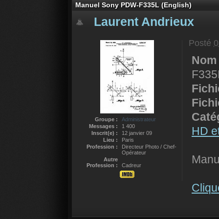
Manuel Sony PDW-F335L (English)
Laurent Andrieux
Posté
0
Nom 
F335L
Fich
Fich
Catég
Groupe :
Administrateur
Messages :
1 400
HD e
Inscrit(e) :
12 janvier 09
Lieu :
Paris
Profession :
Directeur Photo / Chef-
Opérateur
Manu
Autre
Profession :
Cadreur
Cliqu