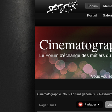
Forum
Memb
Portail
Galer
Cinematograp
Le Forum d'échange des métiers du 
Vous voulez
Cinematographie.info
>
Forums généraux
>
Ressour
Partager
Vo
Page 1 sur 1