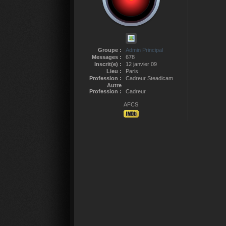
Groupe :
Admin Principal
Messages :
678
Inscrit(e) :
12 janvier 09
Lieu :
Paris
Profession :
Cadreur Steadicam
Autre
Profession :
Cadreur
AFCS