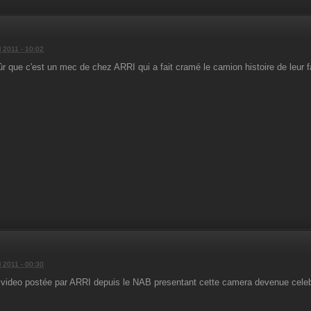
l 2011 - 10:02
ûr que c'est un mec de chez ARRI qui a fait cramé le camion histoire de leur
l 2011 - 00:30
 video postée par ARRI depuis le NAB presentant cette camera devenue celebr