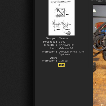
Posté
09 avri
Groupe :
Membre
Messages :
1 397
Inscrit(e) :
12 janvier 09
Lieu :
Valbonne 06
Profession :
Directeur Photo / Chef-
Opérateur
Autre
Profession :
Cadreur