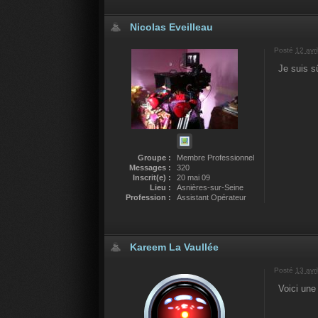
Nicolas Eveilleau
Posté
12 avri
Je suis s
Groupe :
Membre Professionnel
Messages :
320
Inscrit(e) :
20 mai 09
Lieu :
Asnières-sur-Seine
Profession :
Assistant Opérateur
Kareem La Vaullée
Posté
13 avri
Voici une