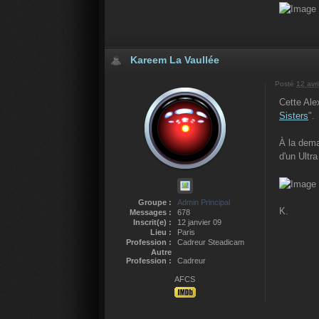
Kareem La Vaullée
Posté
12 avri
Cette Ale
Sisters
".
À la dema
d'un Ultr
Groupe :
Admin Principal
K.
Messages :
678
Inscrit(e) :
12 janvier 09
Lieu :
Paris
Profession :
Cadreur Steadicam
Autre
Profession :
Cadreur
AFCS