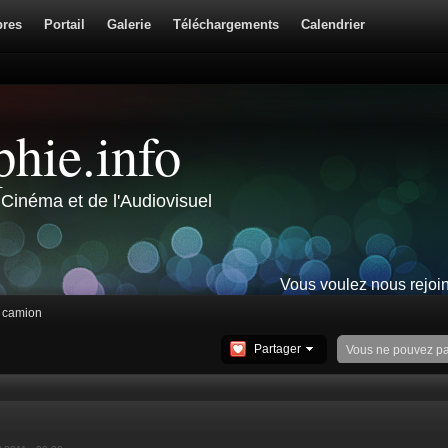
res
Portail
Galerie
Téléchargements
Calendrier
hie.info
Cinéma et de l'Audiovisuel
Vous voulez nous rejoi
u camion
Partager
Vous ne pouvez p