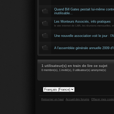
Quand Bill Gates pestait lui-même cont
inutilisable...
Les Monteurs Associés, info pratiques
le site internet de LMA, les réunions mensuelles, et
Une nouvelle association voit le jour : l
A l'assemblée générale annuelle 2009 d
1 utilisateur(s) en train de lire ce sujet
0 membre(s), 1 invité(s), 0 utilisateur(s) anonyme(s)
Retourner en haut
Accueil des forums
Effacer mes cook