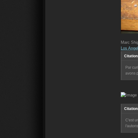
Marc Ship
Los Ange
Citation
Par cur
avons p
Citation
C'est u
l'autori