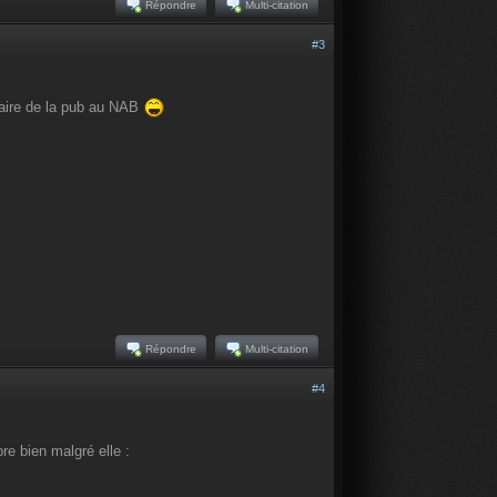
Répondre
Multi-citation
#3
 faire de la pub au NAB
Répondre
Multi-citation
#4
e bien malgré elle :