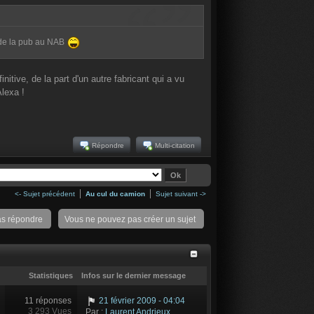
e de la pub au NAB
nitive, de la part d'un autre fabricant qui a vu
lexa !
Répondre
Multi-citation
<- Sujet précédent
Au cul du camion
Sujet suivant ->
as répondre
Vous ne pouvez pas créer un sujet
Statistiques
Infos sur le dernier message
11 réponses
21 février 2009 - 04:04
3 293 Vues
Par :
Laurent Andrieux