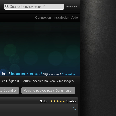
avancée
Connexion
·
Inscription
·
Aide
ndre ?
Inscrivez-vous !
Déjà membre ?
Connexion !
Les Règles du Forum
Voir les nouveaux messages
as répondre
Vous ne pouvez pas créer un sujet
Noter :
1
Votes
#1