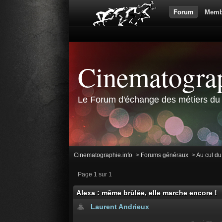
Forum
Memb
Cinematograp
Le Forum d'échange des métiers du 
Cinematographie.info
>
Forums généraux
>
Au cul d
Page 1 sur 1
Alexa : même brûlée, elle marche encore !
Laurent Andrieux