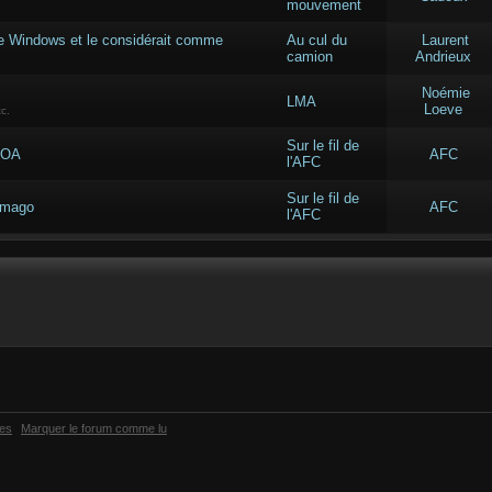
mouvement
re Windows et le considérait comme
Au cul du
Laurent
camion
Andrieux
Noémie
LMA
Loeve
c.
Sur le fil de
'AOA
AFC
l'AFC
Sur le fil de
'Imago
AFC
l'AFC
ies
Marquer le forum comme lu