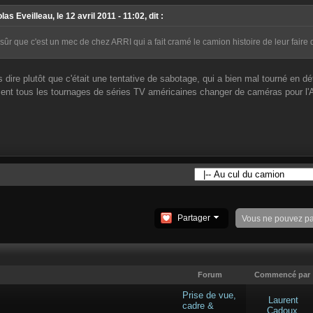
las Eveilleau, le 12 avril 2011 - 11:02, dit :
 sûr que c'est un mec de chez ARRI qui a fait cramé le camion histoire de leur fair
 dire plutôt que c'était une tentative de sabotage, qui a bien mal tourné en défi
ent tous les tournages de séries TV américaines changer de caméras pour l'A
Partager
Vous ne pouvez p
Forum
Commencé par
Prise de vue,
Laurent
cadre &
Cadoux