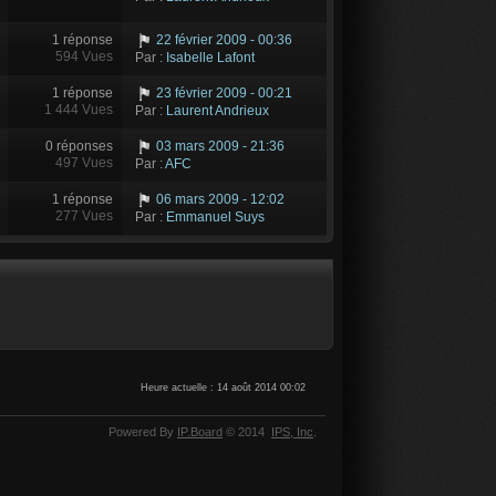
1 réponse
22 février 2009 - 00:36
594 Vues
Par :
Isabelle Lafont
1 réponse
23 février 2009 - 00:21
1 444 Vues
Par :
Laurent Andrieux
0 réponses
03 mars 2009 - 21:36
497 Vues
Par :
AFC
1 réponse
06 mars 2009 - 12:02
277 Vues
Par :
Emmanuel Suys
Heure actuelle : 14 août 2014 00:02
Powered By
IP.Board
© 2014
IPS,
Inc
.