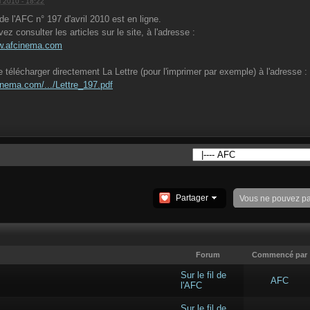
l 2010 - 18:22
de l'AFC n° 197 d'avril 2010 est en ligne.
z consulter les articles sur le site, à l'adresse :
ww.afcinema.com
 télécharger directement La Lettre (pour l'imprimer par exemple) à l'adresse :
cinema.com/.../Lettre_197.pdf
Partager
Vous ne pouvez p
Forum
Commencé par
Sur le fil de
AFC
l'AFC
Sur le fil de