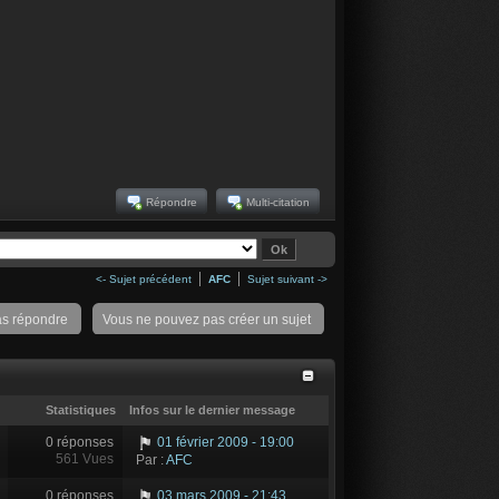
Répondre
Multi-citation
<- Sujet précédent
AFC
Sujet suivant ->
as répondre
Vous ne pouvez pas créer un sujet
Statistiques
Infos sur le dernier message
0 réponses
01 février 2009 - 19:00
561 Vues
Par :
AFC
0 réponses
03 mars 2009 - 21:43