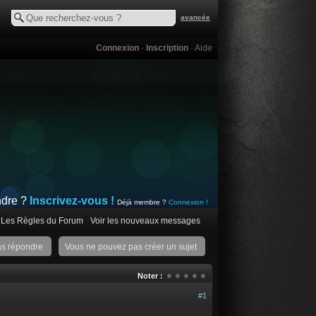
avancée
Connexion
·
Inscription
·
Aide
ndre ?
Inscrivez-vous !
Déjà membre ?
Connexion !
Les Règles du Forum
Voir les nouveaux messages
as répondre
Vous ne pouvez pas créer un sujet
Noter :
#1