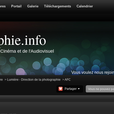
res
Portail
Galerie
Téléchargements
Calendrier
hie.info
Cinéma et de l'Audiovisuel
Vous voulez nous rejoi
ire
>
Lumière - Direction de la photographie
>
AFC
Partager
Vous ne pouvez p