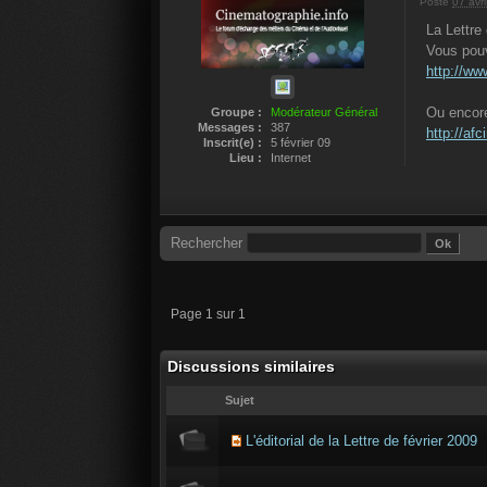
Posté
07 avri
La Lettre 
Vous pouve
http://w
Ou encore
Groupe :
Modérateur Général
Messages :
387
http://af
Inscrit(e) :
5 février 09
Lieu :
Internet
Rechercher
Page 1 sur 1
Discussions similaires
Sujet
L'éditorial de la Lettre de février 2009